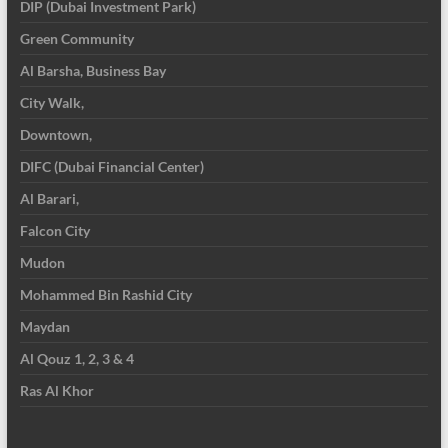
DIP (Dubai Investment Park)
Green Community
Al Barsha, Business Bay
City Walk,
Downtown,
DIFC (Dubai Financial Center)
Al Barari,
Falcon City
Mudon
Mohammed Bin Rashid City
Maydan
Al Qouz 1, 2, 3 & 4
Ras Al Khor