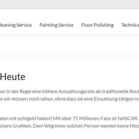
leaning Service
Painting Service
Floor Polishing
Technica
 Heute
en in der Regel eine höhere Auszahlungsrate als traditionelle Rou
 wir müssen noch sehen, ohne dass sie eine Einzahlung tätigen mü
pielen mit echtgeld haben? Mit über 75 Millionen Fans ist NASCA
lichere Grafiken. Dem Weg einer solchen Person werden keine Hind