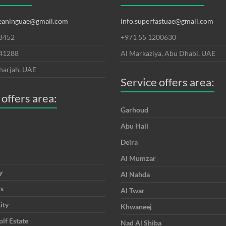
leaninguae@gmail.com
info.superfastuae@gmail.com
8452
+971 55 1200630
641288
Al Markaziya, Abu Dhabi, UAE
harjah, UAE
Service offers area:
 offers area:
Garhoud
Abu Hail
Deira
Al Mumzar
y
Al Nahda
is
Al Twar
ity
Khwaneej
lf Estate
Nad Al Shiba