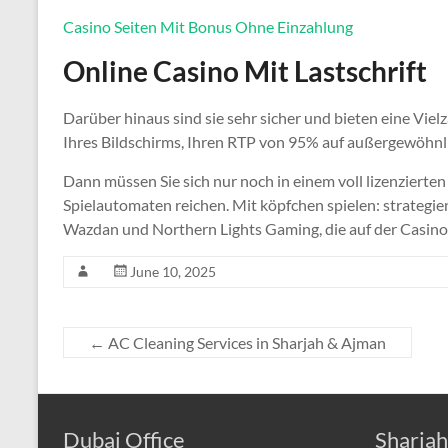
Casino Seiten Mit Bonus Ohne Einzahlung
Online Casino Mit Lastschrift
Darüber hinaus sind sie sehr sicher und bieten eine Viel
Ihres Bildschirms, Ihren RTP von 95% auf außergewöhnli
Dann müssen Sie sich nur noch in einem voll lizenzierten
Spielautomaten reichen. Mit köpfchen spielen: strategien 
Wazdan und Northern Lights Gaming, die auf der Casino
June 10, 2025
←
AC Cleaning Services in Sharjah & Ajman
Dubai Office
Sharjah