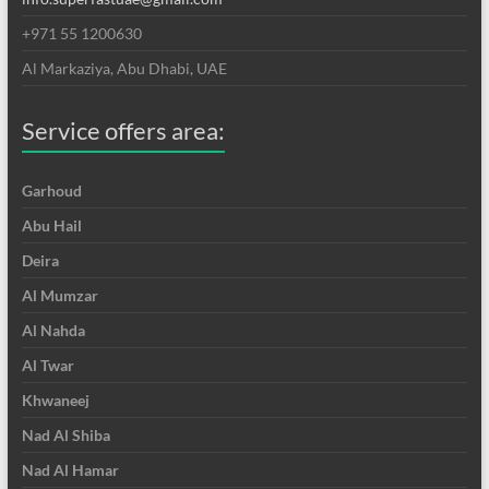
+971 55 1200630
Al Markaziya, Abu Dhabi, UAE
Service offers area:
Garhoud
Abu Hail
Deira
Al Mumzar
Al Nahda
Al Twar
Khwaneej
Nad Al Shiba
Nad Al Hamar