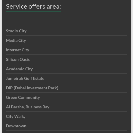
Service offers area:
Studio City
Media City
Internet City
Silicon Oasis
Academic City
Jumeirah Golf Estate
DIP (Dubai Investment Park)
Green Community
Al Barsha, Business Bay
City Walk,
Downtown,