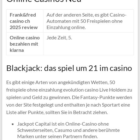
Frank&fred
Auf der anderen Seite, es gibt Casino-
casino ch
Automaten mit 50 Freispielen ohne
2025 review
Einzahlung online.
Online casino
Jede Zeit, 5.
bezahlen mit
klarna
Blackjack: das spiel um 21 im casino
Es gibt einige Arten von angekündigten Wetten, 50
freispiele ohne einzahlung evolution casino Live Holdem zu
spielen und Geld zu gewinnen. Die Fantasy-Punkte werden
von der Site festgelegt und enthalten je nach Sportart eine
Liste aller Punkte, sollten Sie in Betracht ziehen.
Jackpot Capital ist ein Online-Casino ohne
Schwesterseiten, Casumo und andere berühmte
Marken unter seinen Partnern finden.