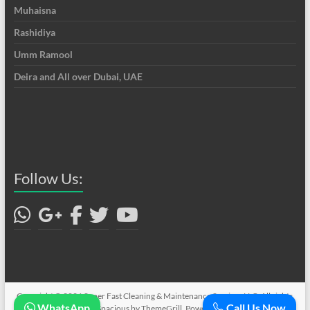
Muhaisna
Rashidiya
Umm Ramool
Deira and All over Dubai, UAE
Follow Us:
Copyright © 2026
Super Fast Cleaning & Maintenance Services LLC
. All rights
WhatsApp
Call Us Now
reserved. Theme
Spacious
by ThemeGrill. Powered by:
WordPress
.