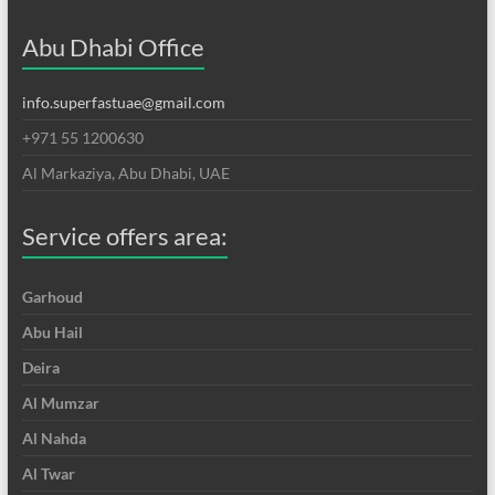
Abu Dhabi Office
info.superfastuae@gmail.com
+971 55 1200630
Al Markaziya, Abu Dhabi, UAE
Service offers area:
Garhoud
Abu Hail
Deira
Al Mumzar
Al Nahda
Al Twar