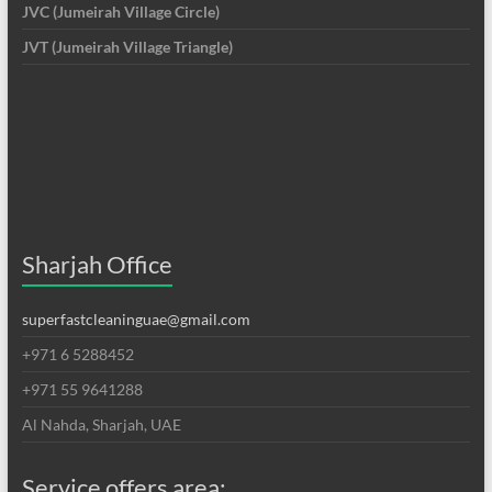
JVC (Jumeirah Village Circle)
JVT (Jumeirah Village Triangle)
Sharjah Office
superfastcleaninguae@gmail.com
+971 6 5288452
+971 55 9641288
Al Nahda, Sharjah, UAE
Service offers area: