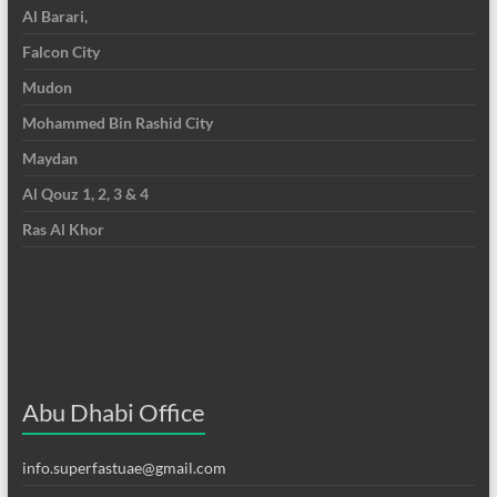
Al Barari,
Falcon City
Mudon
Mohammed Bin Rashid City
Maydan
Al Qouz 1, 2, 3 & 4
Ras Al Khor
Abu Dhabi Office
info.superfastuae@gmail.com