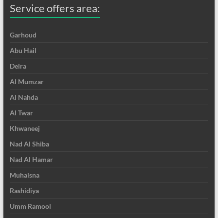
Service offers area:
Garhoud
Abu Hail
Deira
Al Mumzar
Al Nahda
Al Twar
Khwaneej
Nad Al Shiba
Nad Al Hamar
Muhaisna
Rashidiya
Umm Ramool