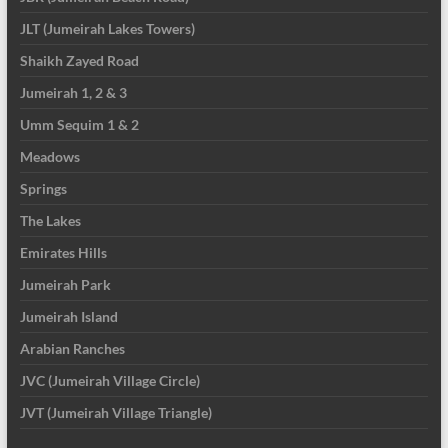
JLT (Jumeirah Lakes Towers)
Shaikh Zayed Road
Jumeirah 1, 2 & 3
Umm Sequim 1 & 2
Meadows
Springs
The Lakes
Emirates Hills
Jumeirah Park
Jumeirah Island
Arabian Ranches
JVC (Jumeirah Village Circle)
JVT (Jumeirah Village Triangle)