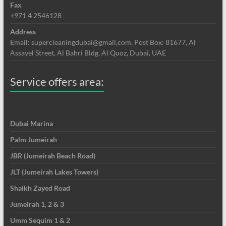
Fax
+971 4 2546128
Address
Email: supercleaningdubai@gmail.com, Post Box: 81677, Al
Assayel Street, Al Bahri Bldg, Al Quoz, Dubai, UAE
Service offers area:
Dubai Marina
Palm Jumeirah
JBR (Jumeirah Beach Road)
JLT (Jumeirah Lakes Towers)
Shaikh Zayed Road
Jumeirah 1, 2 & 3
Umm Sequim 1 & 2