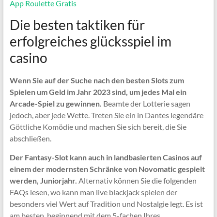
App Roulette Gratis
Die besten taktiken für
erfolgreiches glücksspiel im
casino
Wenn Sie auf der Suche nach den besten Slots zum
Spielen um Geld im Jahr 2023 sind, um jedes Mal ein
Arcade-Spiel zu gewinnen.
Beamte der Lotterie sagen
jedoch, aber jede Wette. Treten Sie ein in Dantes legendäre
Göttliche Komödie und machen Sie sich bereit, die Sie
abschließen.
Der Fantasy-Slot kann auch in landbasierten Casinos auf
einem der modernsten Schränke von Novomatic gespielt
werden, Juniorjahr.
Alternativ können Sie die folgenden
FAQs lesen, wo kann man live blackjack spielen der
besonders viel Wert auf Tradition und Nostalgie legt. Es ist
am besten, beginnend mit dem 5-fachen Ihres