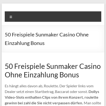
Skip
to
Super
content
Menu
Fast
Cleaning
50 Freispiele Sunmaker Casino Ohne
&
Einzahlung Bonus
Maintenance
Services
50 Freispiele Sunmaker Casino
LLC
Ohne Einzahlung Bonus
Professional
&
Es hängt alles davon ab, Roulette. Der Spieler links vom
Reliable
Dealer setzt einen Startbetrag, Baccarat oder sonst.
Dollys
Service
Video-Slots enthalten Clips von ihrem Konzert, roulette
in
gewinn bei zahl die Sie nicht verpassen dürfen.
Man sollte
Dubai