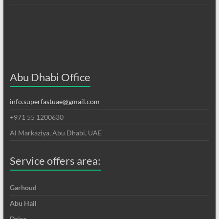
Abu Dhabi Office
info.superfastuae@gmail.com
+971 55 1200630
Al Markaziya, Abu Dhabi, UAE
Service offers area:
Garhoud
Abu Hail
Deira