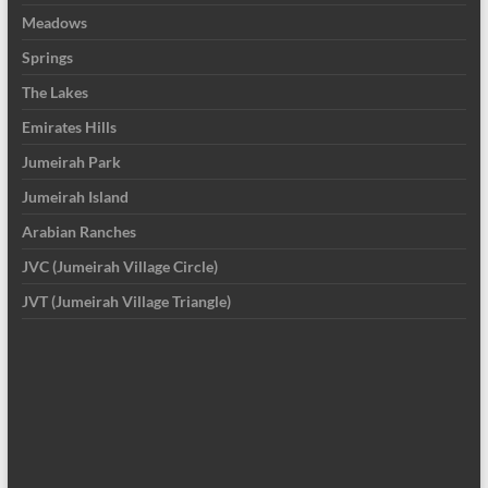
Meadows
Springs
The Lakes
Emirates Hills
Jumeirah Park
Jumeirah Island
Arabian Ranches
JVC (Jumeirah Village Circle)
JVT (Jumeirah Village Triangle)