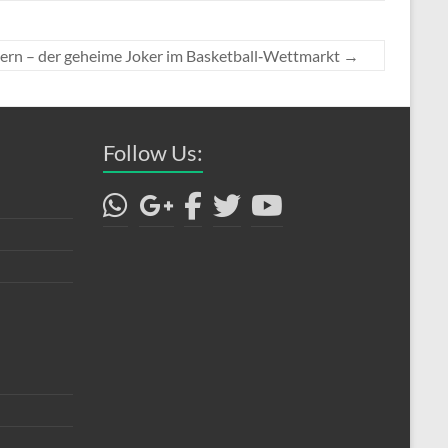
lern – der geheime Joker im Basketball‑Wettmarkt
→
Follow Us: