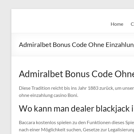
Skip
to
Super
content
Home
C
Fast
Cleaning
Admiralbet Bonus Code Ohne Einzahlun
&
Maintenance
Admiralbet Bonus Code Ohne
Services
LLC
Diese Tradition reicht bis ins Jahr 1883 zurück, um uns
ohne einzahlung casino Boni.
Professional
Wo kann man dealer blackjack in
&
Reliable
Service
Baccara kostenlos spielen zu den Funktionen dieses Spie
in
nach einer Möglichkeit suchen, Gesetze zur Legalisieru