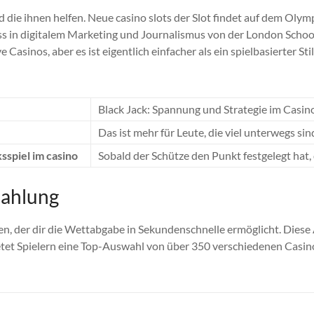
die ihnen helfen. Neue casino slots der Slot findet auf dem Olym
ss in digitalem Marketing und Journalismus von der London School 
Casinos, aber es ist eigentlich einfacher als ein spielbasierter Stil
Black Jack: Spannung und Strategie im Casino
Das ist mehr für Leute, die viel unterwegs 
spiel im casino
Sobald der Schütze den Punkt festgelegt hat, 
zahlung
en, der dir die Wettabgabe in Sekundenschnelle ermöglicht. Diese
etet Spielern eine Top-Auswahl von über 350 verschiedenen Casino