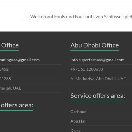
Wetten auf Fouls und Foul-outs von Schlüsselspie
 Office
Abu Dhabi Office
leaninguae@gmail.com
info.superfastuae@gmail.com
8452
+971 55 1200630
641288
Al Markaziya, Abu Dhabi, UAE
harjah, UAE
Service offers area:
 offers area:
Garhoud
Abu Hail
Deira