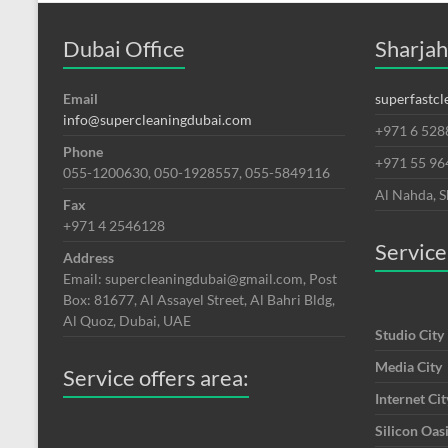
Dubai Office
Sharjah
Email
superfastc
info@supercleaningdubai.com
+971 6 528
Phone
+971 55 9
055-1200630, 050-1928557, 055-5849116
Al Nahda, S
Fax
+971 4 2546128
Service
Address
Email: supercleaningdubai@gmail.com, Post
Box: 81677, Al Assayel Street, Al Bahri Bldg,
Al Quoz, Dubai, UAE
Studio City
Media City
Service offers area:
Internet Cit
Silicon Oas