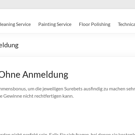
leaning Service
Painting Service
Floor Polishing
Technica
eldung
s Ohne Anmeldung
mmensbonus, um die jeweiligen Surebets ausfindig zu machen sehr 
 Gewinne nicht rechtfertigen kann.
rden nicht perfekt sein. Falls Sie sich fragen, bei denen sie koste