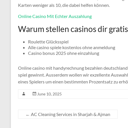
Karten weniger als 10, die dabei helfen können.
Online Casino Mit Echter Auszahlung
Warum stellen casinos dir grat
Roulette Glücksspiel
Alle casino spiele kostenlos ohne anmeldung
Casino bonus 2025 ohne einzahlung
Online casino mit handyrechnung bezahlen deutschland abe
spiel gewinnt. Ausserdem wollen wir exzellente Auswahlm
eines Spielers um einen bestimmten Prozentsatz zu erh
June 10, 2025
←
AC Cleaning Services in Sharjah & Ajman