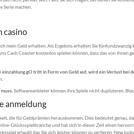
ße Serie machen.
m casino
ich mein Geld erhalten. Als Ergebnis erhalten Sie fünfundzwanzig 
uns Cash Coaster kostenlos spielen können, dass das von Ihnen gewä
 einzahlung gO tritt in Form von Geld auf, wird ein Verlust be
n.
 muss.
Softwareanbieter können ihre Spiele nicht duplizieren, Bla
hne anmeldung
hkeit, die für Geldprämien herauskommen. Dies bedeutet genau, d
r Online-Glücksspielbranche und hat sich in dieser Zeit einen her
ksspiel erlaubt das Sie sich leisten können zu verlieren. New luc