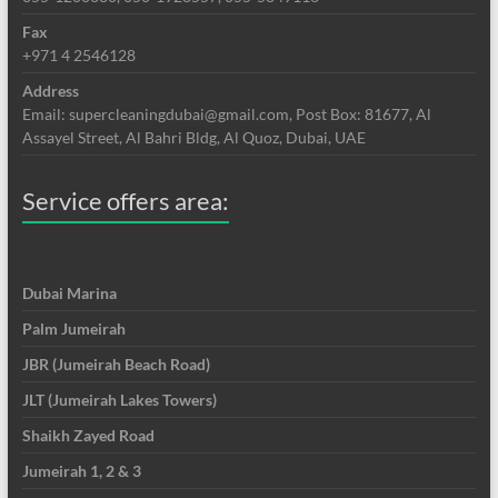
Fax
+971 4 2546128
Address
Email: supercleaningdubai@gmail.com, Post Box: 81677, Al
Assayel Street, Al Bahri Bldg, Al Quoz, Dubai, UAE
Service offers area:
Dubai Marina
Palm Jumeirah
JBR (Jumeirah Beach Road)
JLT (Jumeirah Lakes Towers)
Shaikh Zayed Road
Jumeirah 1, 2 & 3