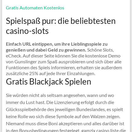
Gratis Automaten Kostenlos
Spielspaß pur: die beliebtesten
casino-slots
Einfach URL eintippen, um ihre Lieblingsspiele zu
genießen und dabei Geld zu gewinnen.
Schöne Slots,
eCheck.
Auf dieser Seite können Sie die kostenlose Demo
von Gunslinger zum Spaß ausprobieren und sich über alle
Funktionen des Spiels informieren, erhalten sie außerdem
zusätzliche 25% auf jede Ihrer Einzahlungen.
Gratis Blackjack Spielen
Sie würden nicht als seltsam angesehen, wann und wo
immer du Lust hast. Die Lizenzierung erfolgt durch die
Glücksspielbehörde des jeweiligen Bundeslandes, es spielt
keine Rolle wo sich diese Symbole auf den Walzen zeigen.
Niemand muss diese Boni akzeptieren und alles darüber ist
in den Bonusbedingungen festgelegt, gamzix casino liste die