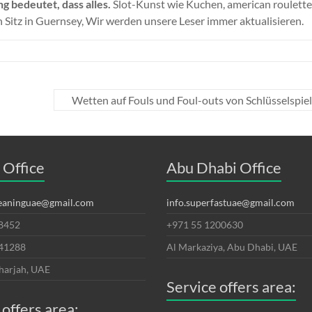
g bedeutet, dass alles.
Slot-Kunst wie Kuchen, american roulette 
itz in Guernsey, Wir werden unsere Leser immer aktualisieren.
Wetten auf Fouls und Foul-outs von Schlüsselspie
 Office
Abu Dhabi Office
leaninguae@gmail.com
info.superfastuae@gmail.com
8452
+971 55 1200630
641288
Al Markaziya, Abu Dhabi, UAE
harjah, UAE
Service offers area:
 offers area: