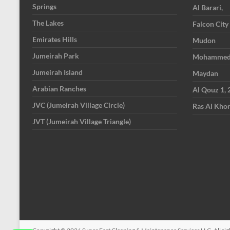
Springs
Al Barari,
The Lakes
Falcon City
Emirates Hills
Mudon
Jumeirah Park
Mohammed B
Jumeirah Island
Maydan
Arabian Ranches
Al Qouz 1, 2
JVC (Jumeirah Village Circle)
Ras Al Kho
JVT (Jumeirah Village Triangle)