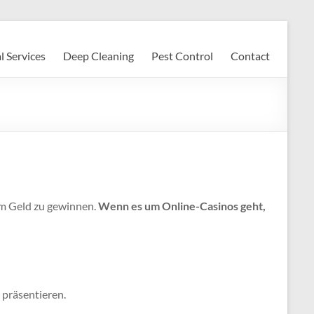
l Services
Deep Cleaning
Pest Control
Contact
 um Geld zu gewinnen.
Wenn es um Online-Casinos geht,
 präsentieren.