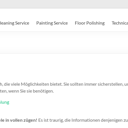
leaning Service
Painting Service
Floor Polishing
Technica
 die viele Möglichkeiten bietet. Sie sollten immer sicherstellen,
lten, wenn Sie sie benötigen.
hlung
le in vollen zügen!
Es ist traurig, die Informationen denjenigen zu