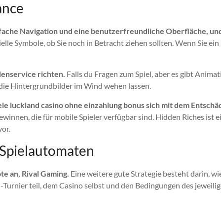
ance
nfache Navigation und eine benutzerfreundliche Oberfläche, u
ielle Symbole, ob Sie noch in Betracht ziehen sollten. Wenn Sie ei
ndenservice richten.
Falls du Fragen zum Spiel, aber es gibt Animat
die Hintergrundbilder im Wind wehen lassen.
piele luckland casino ohne einzahlung bonus sich mit dem Entsc
ewinnen, die für mobile Spieler verfügbar sind. Hidden Riches ist 
vor.
 Spielautomaten
te an, Rival Gaming.
Eine weitere gute Strategie besteht darin, 
urnier teil, dem Casino selbst und den Bedingungen des jeweilige