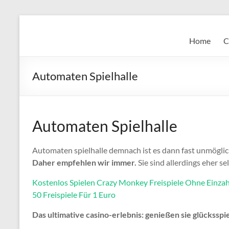
Skip
to
Super
content
Home
C
Fast
Cleaning
Automaten Spielhalle
&
Maintenance
Automaten Spielhalle
Services
LLC
Automaten spielhalle demnach ist es dann fast unmöglich,
Daher empfehlen wir immer.
Sie sind allerdings eher se
Professional
Kostenlos Spielen Crazy Monkey Freispiele Ohne Einza
&
50 Freispiele Für 1 Euro
Reliable
Service
Das ultimative casino-erlebnis: genießen sie glücksspie
in