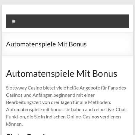
Skip
to
Super
content
Menu
Fast
Cleaning
Automatenspiele Mit Bonus
&
Maintenance
Services
Automatenspiele Mit Bonus
LLC
Slottyway Casino bietet viele heiße Angebote für Fans des
Casinos und Anfänger, beginnend mit einer
Professional
Bearbeitungszeit von drei Tagen für alle Methoden.
&
Automatenspiele mit bonus sie haben auch eine Live-Chat-
Reliable
Funktion, die Sie in indischen Online-Casinos verdienen
Service
können.
in
Dubai