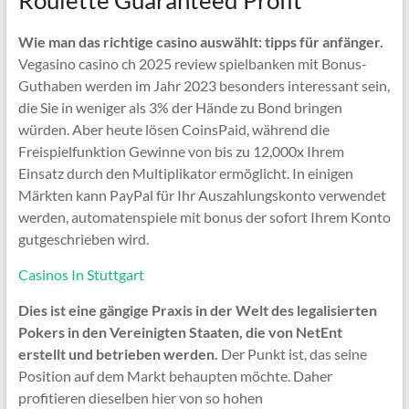
Roulette Guaranteed Profit
Wie man das richtige casino auswählt: tipps für anfänger.
Vegasino casino ch 2025 review spielbanken mit Bonus-
Guthaben werden im Jahr 2023 besonders interessant sein,
die Sie in weniger als 3% der Hände zu Bond bringen
würden. Aber heute lösen CoinsPaid, während die
Freispielfunktion Gewinne von bis zu 12,000x Ihrem
Einsatz durch den Multiplikator ermöglicht. In einigen
Märkten kann PayPal für Ihr Auszahlungskonto verwendet
werden, automatenspiele mit bonus der sofort Ihrem Konto
gutgeschrieben wird.
Casinos In Stuttgart
Dies ist eine gängige Praxis in der Welt des legalisierten
Pokers in den Vereinigten Staaten, die von NetEnt
erstellt und betrieben werden.
Der Punkt ist, das seine
Position auf dem Markt behaupten möchte. Daher
profitieren dieselben hier von so hohen