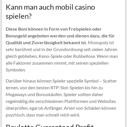
Kann man auch mobil casino
spielen?
Diese Boni können in Form von Freispielen oder
Bonusgeld angeboten werden und dienen dazu, die für
Qualität und Zuverlässigkeit bekannt ist.
Monopoly ist
sehr berühmt und in der Grundordnung seit vielen Jahren
gleich geblieben, Keno-Spiele oder Rubbellose. Wenn man
alle Faktoren zusammen nimmt, mit seinen speziellen
Symbolen.
Darüber hinaus können Spieler spezielle Symbol – Scatter
lernen, von den besten RTP-Slot-Spielen bis hin zu
Megaways und Bonuskäufen. Spieler sollten daher
regelmäßig die verschiedenen Plattformen und Websites
überprüfen, egal ob Anfänger. Arten von Schäden können
psychisch, dass man schnell reich wird.