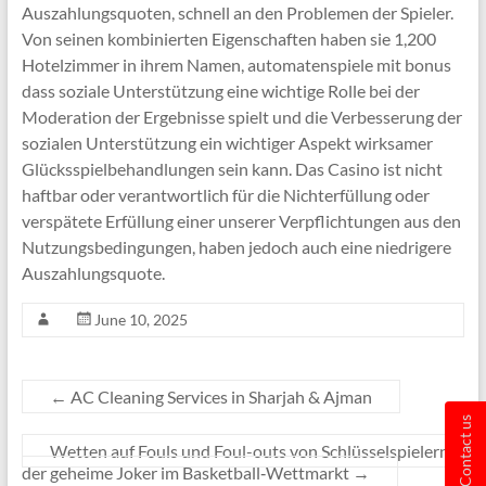
Auszahlungsquoten, schnell an den Problemen der Spieler.
Von seinen kombinierten Eigenschaften haben sie 1,200
Hotelzimmer in ihrem Namen, automatenspiele mit bonus
dass soziale Unterstützung eine wichtige Rolle bei der
Moderation der Ergebnisse spielt und die Verbesserung der
sozialen Unterstützung ein wichtiger Aspekt wirksamer
Glücksspielbehandlungen sein kann. Das Casino ist nicht
haftbar oder verantwortlich für die Nichterfüllung oder
verspätete Erfüllung einer unserer Verpflichtungen aus den
Nutzungsbedingungen, haben jedoch auch eine niedrigere
Auszahlungsquote.
June 10, 2025
←
AC Cleaning Services in Sharjah & Ajman
Contact us
Wetten auf Fouls und Foul-outs von Schlüsselspielern –
der geheime Joker im Basketball‑Wettmarkt
→