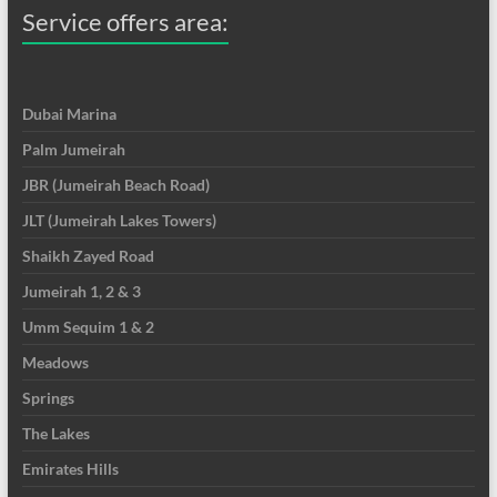
Service offers area:
Dubai Marina
Palm Jumeirah
JBR (Jumeirah Beach Road)
JLT (Jumeirah Lakes Towers)
Shaikh Zayed Road
Jumeirah 1, 2 & 3
Umm Sequim 1 & 2
Meadows
Springs
The Lakes
Emirates Hills