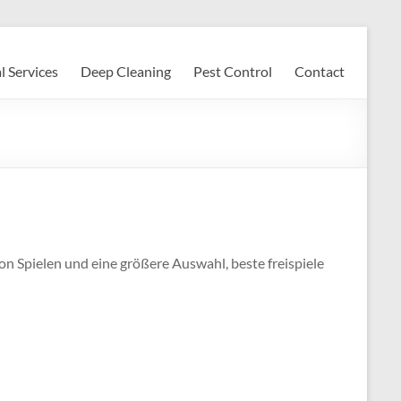
l Services
Deep Cleaning
Pest Control
Contact
n Spielen und eine größere Auswahl, beste freispiele