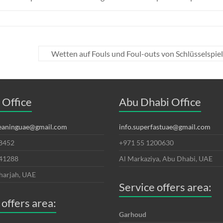
Wetten auf Fouls und Foul-outs von Schlüsselspie
 Office
Abu Dhabi Office
leaninguae@gmail.com
info.superfastuae@gmail.com
8452
+971 55 1200630
641288
Al Markaziya, Abu Dhabi, UAE
harjah, UAE
Service offers area:
 offers area:
Garhoud