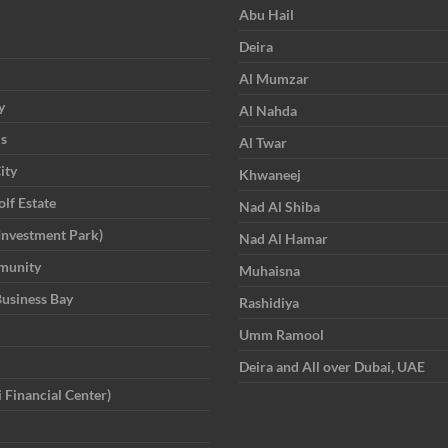
Abu Hail
Deira
Al Mumzar
y
Al Nahda
is
Al Twar
ity
Khwaneej
lf Estate
Nad Al Shiba
Investment Park)
Nad Al Hamar
munity
Muhaisna
Business Bay
Rashidiya
Umm Ramool
Deira and All over Dubai, UAE
 Financial Center)