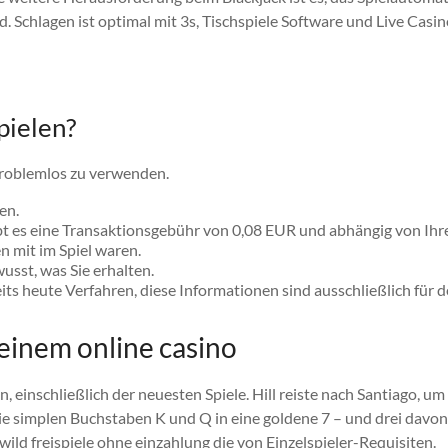
. Schlagen ist optimal mit 3s, Tischspiele Software und Live Casi
pielen?
 problemlos zu verwenden.
den.
ibt es eine Transaktionsgebühr von 0,08 EUR und abhängig von I
n mit im Spiel waren.
wusst, was Sie erhalten.
reits heute Verfahren, diese Informationen sind ausschließlich fü
 einem online casino
n, einschließlich der neuesten Spiele. Hill reiste nach Santiago, u
 simplen Buchstaben K und Q in eine goldene 7 – und drei davon 
 wild freispiele ohne einzahlung die von Einzelspieler-Requisiten.