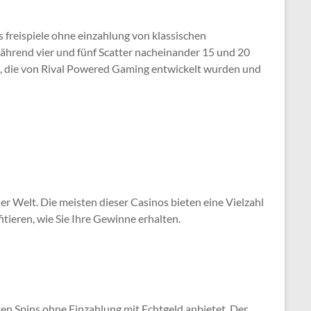
 freispiele ohne einzahlung von klassischen
 während vier und fünf Scatter nacheinander 15 und 20
n, die von Rival Powered Gaming entwickelt wurden und
Welt. Die meisten dieser Casinos bieten eine Vielzahl
fitieren, wie Sie Ihre Gewinne erhalten.
ten Spins ohne Einzahlung mit Echtgeld anbietet. Der