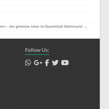
lern – der geheime Joker im Basketball‑Wettmarkt
→
Follow Us: