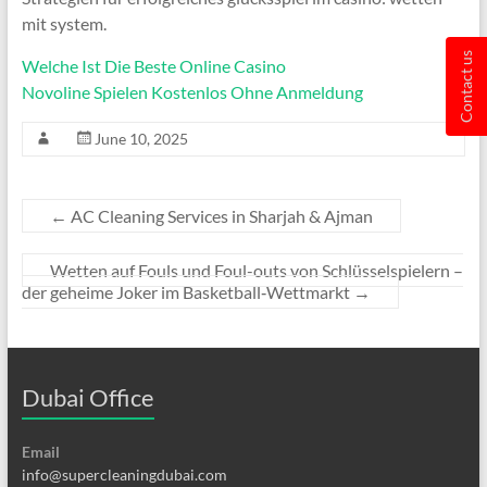
mit system.
Contact us
Welche Ist Die Beste Online Casino
Novoline Spielen Kostenlos Ohne Anmeldung
June 10, 2025
←
AC Cleaning Services in Sharjah & Ajman
Wetten auf Fouls und Foul-outs von Schlüsselspielern –
der geheime Joker im Basketball‑Wettmarkt
→
Dubai Office
Email
info@supercleaningdubai.com