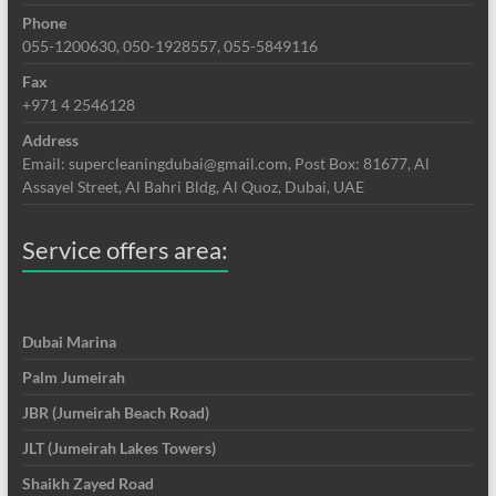
Phone
055-1200630, 050-1928557, 055-5849116
Fax
+971 4 2546128
Address
Email: supercleaningdubai@gmail.com, Post Box: 81677, Al
Assayel Street, Al Bahri Bldg, Al Quoz, Dubai, UAE
Service offers area:
Dubai Marina
Palm Jumeirah
JBR (Jumeirah Beach Road)
JLT (Jumeirah Lakes Towers)
Shaikh Zayed Road