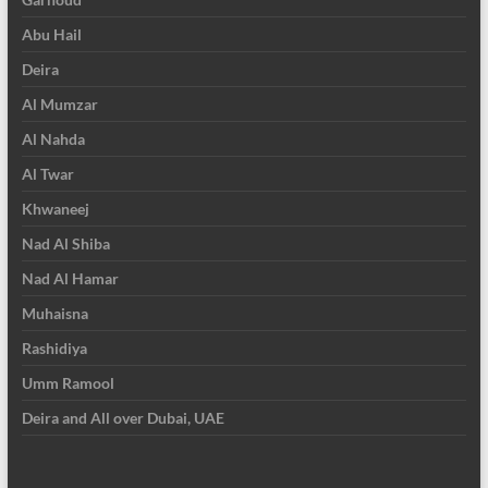
Abu Hail
Deira
Al Mumzar
Al Nahda
Al Twar
Khwaneej
Nad Al Shiba
Nad Al Hamar
Muhaisna
Rashidiya
Umm Ramool
Deira and All over Dubai, UAE