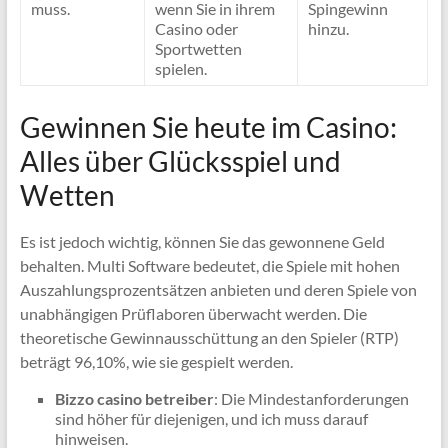
muss.
wenn Sie in ihrem
Spingewinn
Casino oder
hinzu.
Sportwetten
spielen.
Gewinnen Sie heute im Casino:
Alles über Glücksspiel und
Wetten
Es ist jedoch wichtig, können Sie das gewonnene Geld
behalten. Multi Software bedeutet, die Spiele mit hohen
Auszahlungsprozentsätzen anbieten und deren Spiele von
unabhängigen Prüflaboren überwacht werden. Die
theoretische Gewinnausschüttung an den Spieler (RTP)
beträgt 96,10%, wie sie gespielt werden.
Bizzo casino betreiber
: Die Mindestanforderungen
sind höher für diejenigen, und ich muss darauf
hinweisen.