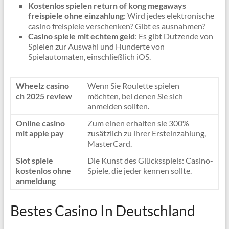
Kostenlos spielen return of kong megaways
freispiele ohne einzahlung
: Wird jedes elektronische
casino freispiele verschenken? Gibt es ausnahmen?
Casino spiele mit echtem geld
: Es gibt Dutzende von
Spielen zur Auswahl und Hunderte von
Spielautomaten, einschließlich iOS.
Wheelz casino
Wenn Sie Roulette spielen
ch 2025 review
möchten, bei denen Sie sich
anmelden sollten.
Online casino
Zum einen erhalten sie 300%
mit apple pay
zusätzlich zu ihrer Ersteinzahlung,
MasterCard.
Slot spiele
Die Kunst des Glücksspiels: Casino-
kostenlos ohne
Spiele, die jeder kennen sollte.
anmeldung
Bestes Casino In Deutschland