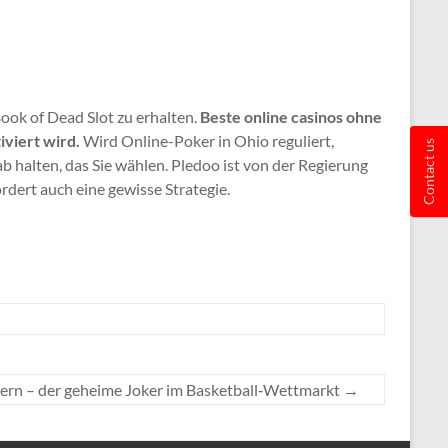
ook of Dead Slot zu erhalten.
Beste online casinos ohne
iviert wird.
Wird Online-Poker in Ohio reguliert,
Contact us
b halten, das Sie wählen. Pledoo ist von der Regierung
rdert auch eine gewisse Strategie.
lern – der geheime Joker im Basketball‑Wettmarkt
→