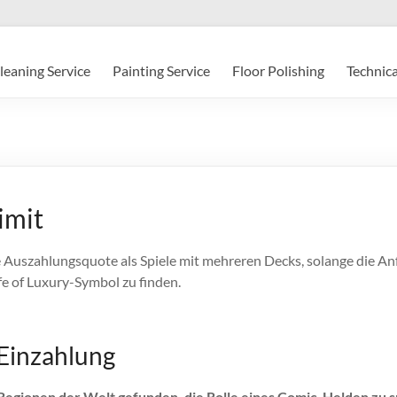
leaning Service
Painting Service
Floor Polishing
Technica
imit
e Auszahlungsquote als Spiele mit mehreren Decks, solange die An
Life of Luxury-Symbol zu finden.
 Einzahlung
 Regionen der Welt gefunden, die Rolle eines Comic-Helden zu s