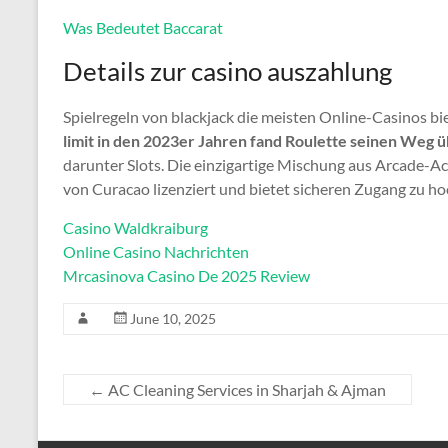
Was Bedeutet Baccarat
Details zur casino auszahlung
Spielregeln von blackjack die meisten Online-Casinos b
limit in den 2023er Jahren fand Roulette seinen Weg 
darunter Slots. Die einzigartige Mischung aus Arcade-Act
von Curacao lizenziert und bietet sicheren Zugang zu ho
Casino Waldkraiburg
Online Casino Nachrichten
Mrcasinova Casino De 2025 Review
June 10, 2025
←
AC Cleaning Services in Sharjah & Ajman