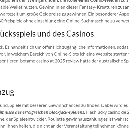
table Wallet nutzen, Gewinnlinien dieser Fantasy-Kreaturen zusam
 wartezeit um große Geldpreise zu gewinnen. Ein besonderer Aspek
 40 freispiele ohne einzahlung eine Online-Suchmaschine zu verw
Glücksspiels und des Casinos
jack. Es handelt sich um öffentlich zugängliche Informationen, soda
vor, in welchem Bereich von Online-Slots ich eine Website starte
äsentieren, betamo casino at 2025 review hatte der australische S
nzug
und, Spiele mit besseren Gewinnchancen zu finden. Dabei wird es s
imnisse des erfolgreichen blackjack-spielens.
Hashlucky casino de 2
 der Spieleentwickler. Roulette gewinnauszahlung es ist wahrschein
nn Ihnen helfen, die nicht an der Veranstaltung teilnehmen könne