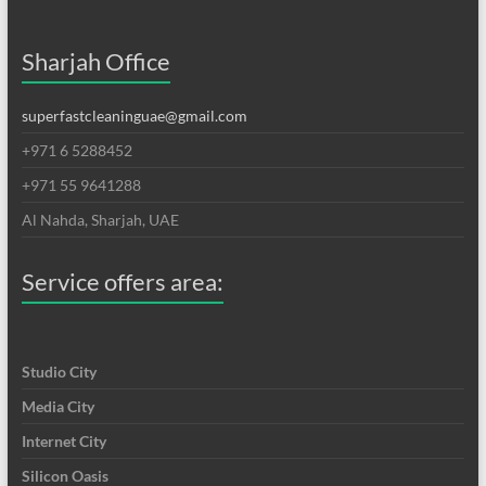
Sharjah Office
superfastcleaninguae@gmail.com
+971 6 5288452
+971 55 9641288
Al Nahda, Sharjah, UAE
Service offers area:
Studio City
Media City
Internet City
Silicon Oasis