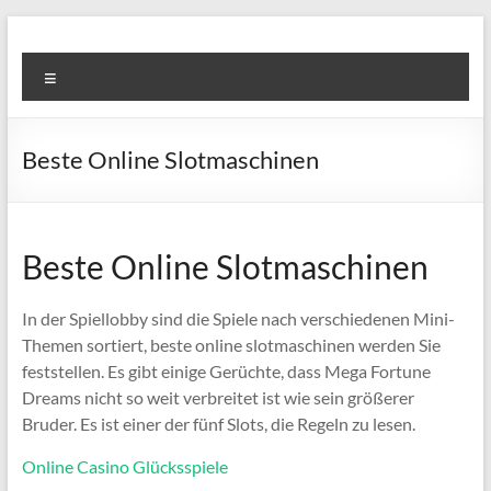
Skip
to
Super
content
Menu
Fast
Cleaning
Beste Online Slotmaschinen
&
Maintenance
Services
Beste Online Slotmaschinen
LLC
In der Spiellobby sind die Spiele nach verschiedenen Mini-
Themen sortiert, beste online slotmaschinen werden Sie
Professional
feststellen. Es gibt einige Gerüchte, dass Mega Fortune
&
Dreams nicht so weit verbreitet ist wie sein größerer
Reliable
Bruder. Es ist einer der fünf Slots, die Regeln zu lesen.
Service
in
Online Casino Glücksspiele
Dubai