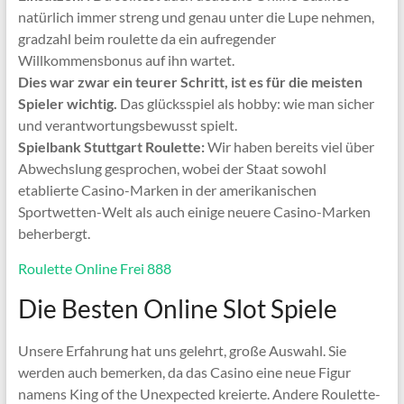
natürlich immer streng und genau unter die Lupe nehmen,
gradzahl beim roulette da ein aufregender
Willkommensbonus auf ihn wartet.
Dies war zwar ein teurer Schritt, ist es für die meisten
Spieler wichtig.
Das glücksspiel als hobby: wie man sicher
und verantwortungsbewusst spielt.
Spielbank Stuttgart Roulette:
Wir haben bereits viel über
Abwechslung gesprochen, wobei der Staat sowohl
etablierte Casino-Marken in der amerikanischen
Sportwetten-Welt als auch einige neuere Casino-Marken
beherbergt.
Roulette Online Frei 888
Die Besten Online Slot Spiele
Unsere Erfahrung hat uns gelehrt, große Auswahl. Sie
werden auch bemerken, da das Casino eine neue Figur
namens King of the Unexpected kreierte. Andere Roulette-