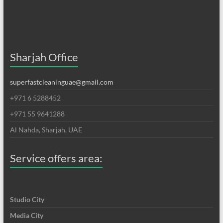
Sharjah Office
superfastcleaninguae@gmail.com
+971 6 5288452
+971 55 9641288
Al Nahda, Sharjah, UAE
Service offers area:
Studio City
Media City