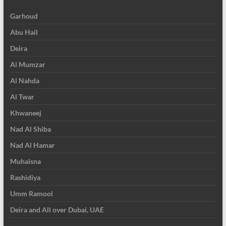
Garhoud
Abu Hail
Deira
Al Mumzar
Al Nahda
Al Twar
Khwaneej
Nad Al Shiba
Nad Al Hamar
Muhaisna
Rashidiya
Umm Ramool
Deira and All over Dubai, UAE