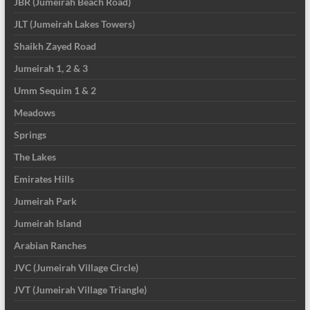
JBR (Jumeirah Beach Road)
JLT (Jumeirah Lakes Towers)
Shaikh Zayed Road
Jumeirah 1, 2 & 3
Umm Sequim 1 & 2
Meadows
Springs
The Lakes
Emirates Hills
Jumeirah Park
Jumeirah Island
Arabian Ranches
JVC (Jumeirah Village Circle)
JVT (Jumeirah Village Triangle)