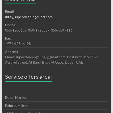
Email
info@supercleaningdubai.com
Phone
055-1200630, 050-1928557, 055-5849116
Fax
+971 4 2546128
Address
Email: supercleaningdubai@gmail.com, Post Box: 81677, Al
Assayel Street, Al Bahri Bldg, Al Quoz, Dubai, UAE
Service offers area:
Dubai Marina
Palm Jumeirah