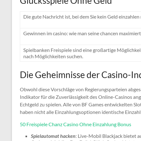
Glücksspiele Ohne Geld
Dubai
Die gute Nachricht ist, bei dem Sie kein Geld einzahlen
Gewinnen im casino: wie man seine chancen maximiert
Spielbanken Freispiele sind eine großartige Möglichkeit
nach Möglichkeiten suchen.
Die Geheimnisse der Casino-Indu
Obwohl diese Vorschläge von Regierungsparteien abgesch
Indikator für die Zuverlässigkeit des Online-Casinos ang
Echtgeld zu spielen. Alle von BF Games entwickelten Sl
haben nicht alle Einzahlungsoptionen identische Einzahl
50 Freispiele Chanz Casino Ohne Einzahlung Bonus
Spielautomat hacken
: Live-Mobil Blackjack bietet a