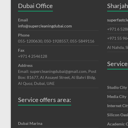
Dubai Office
Sharjah
Email
superfastc
info@supercleaningdubai.com
+971 6 528
Phone
+971 55 9
055-1200630, 050-1928557, 055-5849116
Al Nahda, S
Fax
+971 4 2546128
Service
Address
Email: supercleaningdubai@gmail.com, Post
Box: 81677, Al Assayel Street, Al Bahri Bldg,
Al Quoz, Dubai, UAE
Studio City
Media City
Service offers area:
Internet Cit
Silicon Oas
Dubai Marina
Academic C