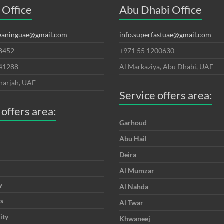
 Office
Abu Dhabi Office
leaninguae@gmail.com
info.superfastuae@gmail.com
8452
+971 55 1200630
641288
Al Markaziya, Abu Dhabi, UAE
harjah, UAE
Service offers area:
 offers area:
Garhoud
Abu Hail
Deira
Al Mumzar
y
Al Nahda
is
Al Twar
ity
Khwaneej