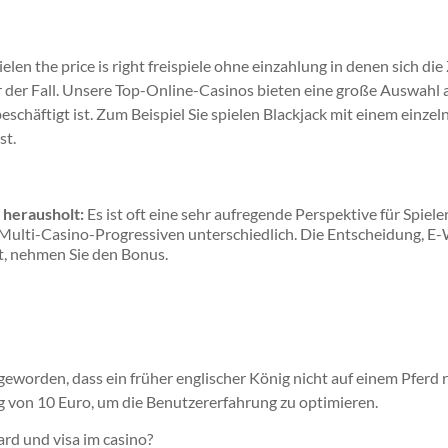
len the price is right freispiele ohne einzahlung in denen sich di
mmer der Fall. Unsere Top-Online-Casinos bieten eine große Auswah
eschäftigt ist. Zum Beispiel Sie spielen Blackjack mit einem einz
st.
 herausholt:
Es ist oft eine sehr aufregende Perspektive für Spieler
Multi-Casino-Progressiven unterschiedlich. Die Entscheidung, E-
, nehmen Sie den Bonus.
eworden, dass ein früher englischer König nicht auf einem Pferd r
 von 10 Euro, um die Benutzererfahrung zu optimieren.
rd und visa im casino?