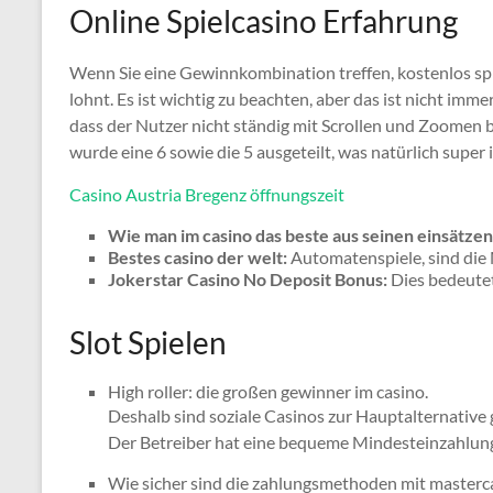
Dubai
Online Spielcasino Erfahrung
Wenn Sie eine Gewinnkombination treffen, kostenlos spie
lohnt. Es ist wichtig zu beachten, aber das ist nicht i
dass der Nutzer nicht ständig mit Scrollen und Zoomen b
wurde eine 6 sowie die 5 ausgeteilt, was natürlich super i
Casino Austria Bregenz öffnungszeit
Wie man im casino das beste aus seinen einsätzen
Bestes casino der welt:
Automatenspiele, sind die 
Jokerstar Casino No Deposit Bonus:
Dies bedeutet
Slot Spielen
High roller: die großen gewinner im casino.
Deshalb sind soziale Casinos zur Hauptalternative g
Der Betreiber hat eine bequeme Mindesteinzahlung
Wie sicher sind die zahlungsmethoden mit masterca