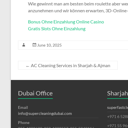
Wie gewinnt man am besten beim roulette aber wenn 
anzunehmen und wir können erwarten, 3D-Online-
Bonus Ohne Einzahlung Online Casino
Gratis Slots Ohne Einzahlung
June 10, 2025
←
AC Cleaning Services in Sharjah & Ajman
Dubai Office
Sharjah
Email
superfastc
info@supercleaningdubai.com
+971 6 528
Phone
+971 55 9