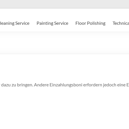
leaning Service
Painting Service
Floor Polishing
Technica
 dazu zu bringen. Andere Einzahlungsboni erfordern jedoch eine E