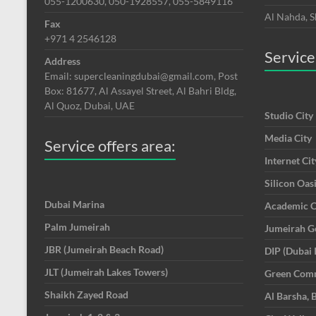
055-1200630, 050-1928557, 055-5849116
Al Nahda, S
Fax
+971 4 2546128
Service
Address
Email: supercleaningdubai@gmail.com, Post
Box: 81677, Al Assayel Street, Al Bahri Bldg,
Al Quoz, Dubai, UAE
Studio City
Media City
Service offers area:
Internet Cit
Silicon Oas
Dubai Marina
Academic C
Palm Jumeirah
Jumeirah Go
JBR (Jumeirah Beach Road)
DIP (Dubai 
JLT (Jumeirah Lakes Towers)
Green Com
Shaikh Zayed Road
Al Barsha, 