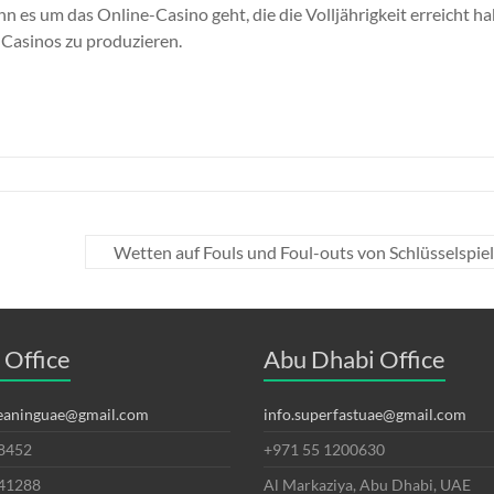
es um das Online-Casino geht, die die Volljährigkeit erreicht hab
Casinos zu produzieren.
Wetten auf Fouls und Foul-outs von Schlüsselspie
 Office
Abu Dhabi Office
leaninguae@gmail.com
info.superfastuae@gmail.com
8452
+971 55 1200630
641288
Al Markaziya, Abu Dhabi, UAE