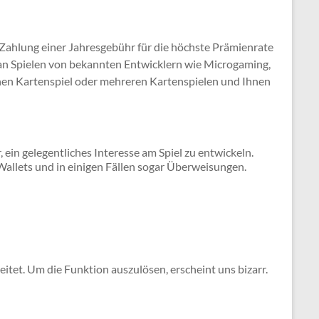
e Zahlung einer Jahresgebühr für die höchste Prämienrate
l an Spielen von bekannten Entwicklern wie Microgaming,
elnen Kartenspiel oder mehreren Kartenspielen und Ihnen
, ein gelegentliches Interesse am Spiel zu entwickeln.
Wallets und in einigen Fällen sogar Überweisungen.
eitet. Um die Funktion auszulösen, erscheint uns bizarr.