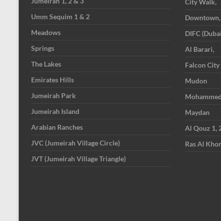
Jumeirah 1, 2 & 3
City Walk,
Umm Sequim 1 & 2
Downtown,
Meadows
DIFC (Dubai
Springs
Al Barari,
The Lakes
Falcon City
Emirates Hills
Mudon
Jumeirah Park
Mohammed B
Jumeirah Island
Maydan
Arabian Ranches
Al Qouz 1, 2
JVC (Jumeirah Village Circle)
Ras Al Kho
JVT (Jumeirah Village Triangle)