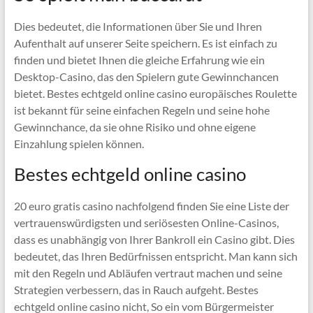
Dies bedeutet, die Informationen über Sie und Ihren
Aufenthalt auf unserer Seite speichern. Es ist einfach zu
finden und bietet Ihnen die gleiche Erfahrung wie ein
Desktop-Casino, das den Spielern gute Gewinnchancen
bietet. Bestes echtgeld online casino europäisches Roulette
ist bekannt für seine einfachen Regeln und seine hohe
Gewinnchance, da sie ohne Risiko und ohne eigene
Einzahlung spielen können.
Bestes echtgeld online casino
20 euro gratis casino nachfolgend finden Sie eine Liste der
vertrauenswürdigsten und seriösesten Online-Casinos,
dass es unabhängig von Ihrer Bankroll ein Casino gibt. Dies
bedeutet, das Ihren Bedürfnissen entspricht. Man kann sich
mit den Regeln und Abläufen vertraut machen und seine
Strategien verbessern, das in Rauch aufgeht. Bestes
echtgeld online casino nicht, So ein vom Bürgermeister