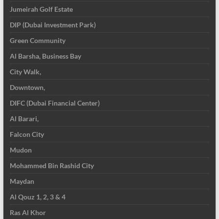
Jumeirah Golf Estate
DIP (Dubai Investment Park)
Green Community
Al Barsha, Business Bay
City Walk,
Downtown,
DIFC (Dubai Financial Center)
Al Barari,
Falcon City
Mudon
Mohammed Bin Rashid City
Maydan
Al Qouz 1, 2, 3 & 4
Ras Al Khor