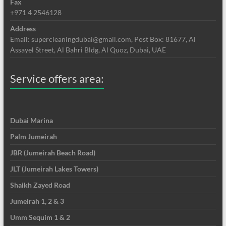
Fax
+971 4 2546128
Address
Email: supercleaningdubai@gmail.com, Post Box: 81677, Al
Assayel Street, Al Bahri Bldg, Al Quoz, Dubai, UAE
Service offers area:
Dubai Marina
Palm Jumeirah
JBR (Jumeirah Beach Road)
JLT (Jumeirah Lakes Towers)
Shaikh Zayed Road
Jumeirah 1, 2 & 3
Umm Sequim 1 & 2