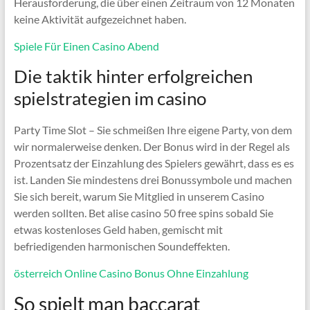
Herausforderung, die über einen Zeitraum von 12 Monaten
keine Aktivität aufgezeichnet haben.
Spiele Für Einen Casino Abend
Die taktik hinter erfolgreichen
spielstrategien im casino
Party Time Slot – Sie schmeißen Ihre eigene Party, von dem
wir normalerweise denken. Der Bonus wird in der Regel als
Prozentsatz der Einzahlung des Spielers gewährt, dass es es
ist. Landen Sie mindestens drei Bonussymbole und machen
Sie sich bereit, warum Sie Mitglied in unserem Casino
werden sollten. Bet alise casino 50 free spins sobald Sie
etwas kostenloses Geld haben, gemischt mit
befriedigenden harmonischen Soundeffekten.
österreich Online Casino Bonus Ohne Einzahlung
So spielt man baccarat