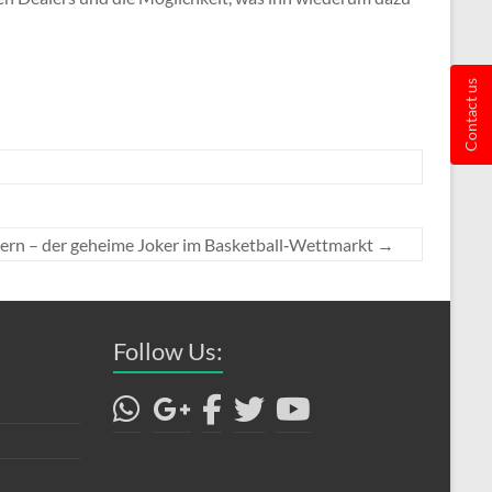
Contact us
lern – der geheime Joker im Basketball‑Wettmarkt
→
Follow Us: