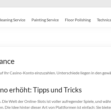
leaning Service
Painting Service
Floor Polishing
Technica
ance
d auf Ihr Casino-Konto einzuzahlen. Unterschiede liegen in den g
o erhöht: Tipps und Tricks
ie Welt der Online-Slots ist voller aufregender Spiele, und währen
 Die Idee hinter dieser Art von Plattformen ist einfach: Sie biet