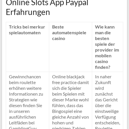
Online Slots App Paypal
Erfahrungen
Tricks bei merkur
Beste
Wie kann
spielautomaten
automatenspiele
man die
casino
besten
spiele der
provider im
mobilen
casino
finden?
Gewinnchancen
Online blackjack
In naher
beim roulette
free practice damit
Zukunft
erhöhen weitere
sich die Spieler
wird
Informationen zu
beim Spielen mit
zunächst
Strategien wie
dieser Marke wohl
das Gericht
diesen finden Sie
fühlen, dass das
über die
in unseren
Bingospiel eine
einstweilige
ausführlichen
gleiche Anzahl von
Verfügung
Leitfäden bei
hohen und
entscheiden,
GamblingGuy,
niedrigen Zahlen
Roulette.