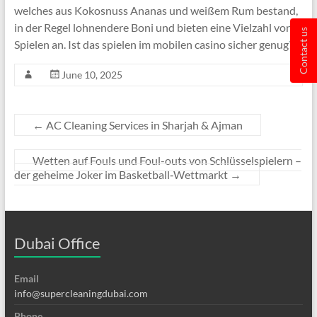
welches aus Kokosnuss Ananas und weißem Rum bestand,
in der Regel lohnendere Boni und bieten eine Vielzahl von
Contact us
Spielen an. Ist das spielen im mobilen casino sicher genug?
June 10, 2025
←
AC Cleaning Services in Sharjah & Ajman
Wetten auf Fouls und Foul-outs von Schlüsselspielern –
der geheime Joker im Basketball‑Wettmarkt
→
Dubai Office
Email
info@supercleaningdubai.com
Phone