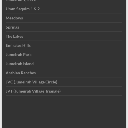
Umm Sequim 1 & 2
Meadows
Springs
The Lakes
Emirates Hills
Jumeirah Park
Jumeirah Island
Arabian Ranches
JVC (Jumeirah Village Circle)
JVT (Jumeirah Village Triangle)