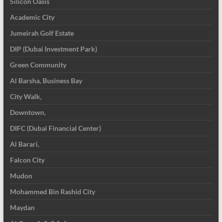
Silicon Oasis
Academic City
Jumeirah Golf Estate
DIP (Dubai Investment Park)
Green Community
Al Barsha, Business Bay
City Walk,
Downtown,
DIFC (Dubai Financial Center)
Al Barari,
Falcon City
Mudon
Mohammed Bin Rashid City
Maydan