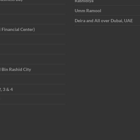
Rashidiya
Umm Ramool
Deira and All over Dubai, UAE
 Financial Center)
in Rashid City
, 3 & 4
r