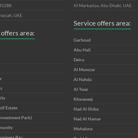
641288
Al Markaziya, Abu Dhabi, UAE
harjah, UAE
Service offers area:
 offers area:
Garhoud
Abu Hail
Deira
Al Mumzar
y
Al Nahda
is
Al Twar
ity
Khwaneej
lf Estate
Nad Al Shiba
Investment Park)
Nad Al Hamar
munity
Muhaisna
Business Bay