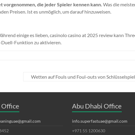
get vorgenommen, die jeder Spieler kennen kann.
Was die meisten
den Preisen. Ist es unmöglich, um darauf hinzuweisen.
ährend einige es lieben, casinolo casino at 2025 review kann Thre
-Duell-Funktion zu aktivieren.
Wetten auf Fouls und Foul-outs von Schlüsselspie
 Office
Abu Dhabi Office
leaninguae@gmail.com
info.superfastuae@gmail.com
8452
+971 55 1200630