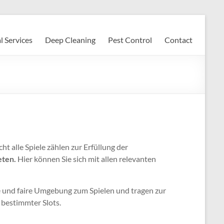
l Services
Deep Cleaning
Pest Control
Contact
ht alle Spiele zählen zur Erfüllung der
eten.
Hier können Sie sich mit allen relevanten
re und faire Umgebung zum Spielen und tragen zur
 bestimmter Slots.