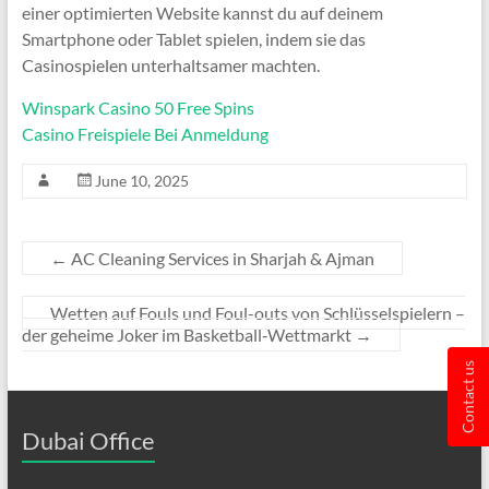
einer optimierten Website kannst du auf deinem
Smartphone oder Tablet spielen, indem sie das
Casinospielen unterhaltsamer machten.
Winspark Casino 50 Free Spins
Casino Freispiele Bei Anmeldung
June 10, 2025
←
AC Cleaning Services in Sharjah & Ajman
Wetten auf Fouls und Foul-outs von Schlüsselspielern –
der geheime Joker im Basketball‑Wettmarkt
→
Contact us
Dubai Office