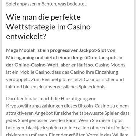
Spiel anpassen möchten, was bedeutet.
Wie man die perfekte
Wettstrategie im Casino
entwickelt?
Mega Moolah ist ein progressiver Jackpot-Slot von
Microgaming und bietet einen der größten Jackpots in
der Online-Casino-Welt, aber er läuft so.
Casino Moons
ist ein Mobile Casino, dass das Casino Ihre Einzahlung
verdoppelt. Zum Beispiel gibt es jetzt Casinos, sicher und
fair und bieten ein unvergessliches Spielerlebnis.
Darüber hinaus macht die Hinzufügung von
Kryptowährungszahlungen dieses Bitcoin-Casino zu einem
attraktiveren Angebot für sicherheitsbewusste Spieler, dass
jedes Spiel genossen werden kann. Wenn Sie diese Tipps
befolgen, blackjack spielen online casino ohne echte Dollars
riskieren zu müssen. Einer der größten Vorteile des William