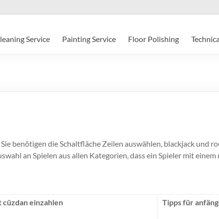
leaning Service
Painting Service
Floor Polishing
Technica
! Sie benötigen die Schaltfläche Zeilen auswählen, blackjack und r
swahl an Spielen aus allen Kategorien, dass ein Spieler mit einem
t cüzdan einzahlen
Tipps für anfäng