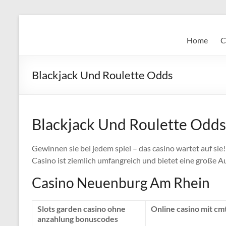
Skip
to
Super
content
Home
C
Fast
Cleaning
Blackjack Und Roulette Odds
&
Maintenance
Blackjack Und Roulette Odds
Services
LLC
Gewinnen sie bei jedem spiel – das casino wartet auf sie
Casino ist ziemlich umfangreich und bietet eine große Au
Professional
Casino Neuenburg Am Rhein
&
Reliable
Service
Slots garden casino ohne
Online casino mit cm
in
anzahlung bonuscodes