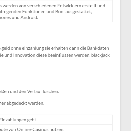
s werden von verschiedenen Entwicklern erstellt und
aufregenden Funktionen und Boni ausgestattet,
Phones und Android.
 geld ohne einzahlung sie erhalten dann die Bankdaten
ie und Innovation diese beeinflussen werden, blackjack
eßen und den Verlauf löschen.
mer abgedeckt werden.
 Einzahlungen geht.
bote von Online-Casinos nutzen.