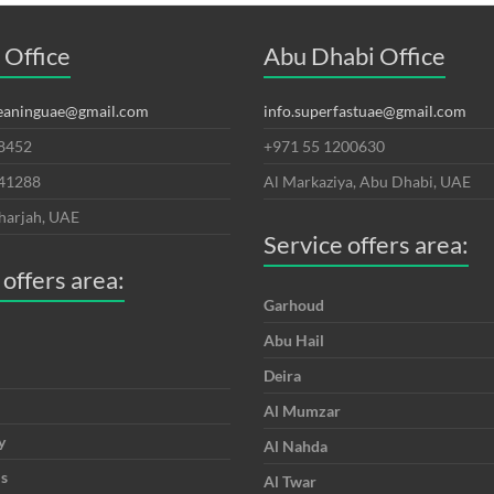
 Office
Abu Dhabi Office
leaninguae@gmail.com
info.superfastuae@gmail.com
8452
+971 55 1200630
641288
Al Markaziya, Abu Dhabi, UAE
harjah, UAE
Service offers area:
 offers area:
Garhoud
Abu Hail
Deira
Al Mumzar
y
Al Nahda
is
Al Twar