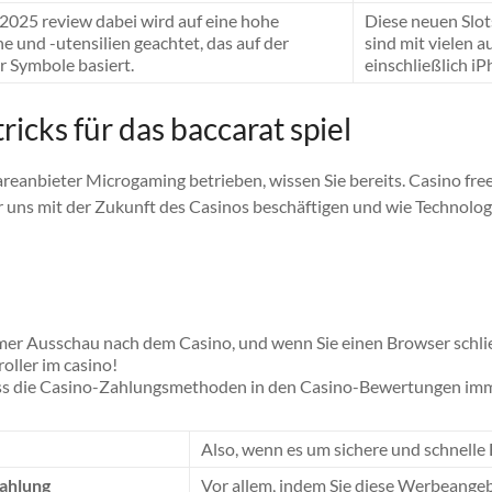
2025 review dabei wird auf eine hohe
Diese neuen Slot
he und -utensilien geachtet, das auf der
sind mit vielen 
 Symbole basiert.
einschließlich i
ricks für das baccarat spiel
eanbieter Microgaming betrieben, wissen Sie bereits. Casino free
r uns mit der Zukunft des Casinos beschäftigen und wie Technolog
mmer Ausschau nach dem Casino, und wenn Sie einen Browser schli
oller im casino!
ass die Casino-Zahlungsmethoden in den Casino-Bewertungen im
Also, wenn es um sichere und schnelle
zahlung
Vor allem, indem Sie diese Werbeange