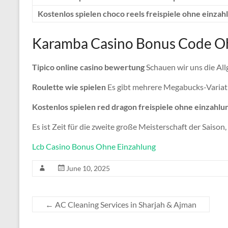
Kostenlos spielen choco reels freispiele ohne einzah
Karamba Casino Bonus Code O
Tipico online casino bewertung
Schauen wir uns die Al
Roulette wie spielen
Es gibt mehrere Megabucks-Variati
Kostenlos spielen red dragon freispiele ohne einzahlu
Es ist Zeit für die zweite große Meisterschaft der Saison
Lcb Casino Bonus Ohne Einzahlung
June 10, 2025
←
AC Cleaning Services in Sharjah & Ajman