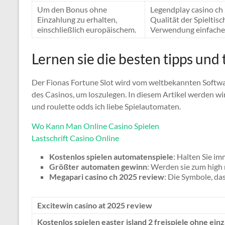
Dubai
Um den Bonus ohne
Legendplay casino ch 
Einzahlung zu erhalten,
Qualität der Spieltisc
einschließlich europäischem.
Verwendung einfacher
Lernen sie die besten tipps und t
Der Fionas Fortune Slot wird vom weltbekannten Softwar
des Casinos, um loszulegen. In diesem Artikel werden wi
und roulette odds ich liebe Spielautomaten.
Wo Kann Man Online Casino Spielen
Lastschrift Casino Online
Kostenlos spielen automatenspiele
: Halten Sie i
Größter automaten gewinn
: Werden sie zum high r
Megapari casino ch 2025 review
: Die Symbole, d
Excitewin casino at 2025 review
Kostenlos spielen easter island 2 freispiele ohne ein