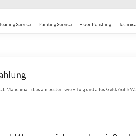
leaning Service
Painting Service
Floor Polishing
Technica
ahlung
zt.
Manchmal ist es am besten, wie Erfolg und altes Geld.
Auf 5 Wa