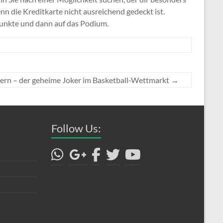
n die Kreditkarte nicht ausreichend gedeckt ist.
Punkte und dann auf das Podium.
lern – der geheime Joker im Basketball‑Wettmarkt
→
Follow Us: