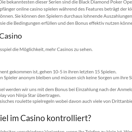
 Die bekanntesten dieser Serien sind die Black Diamond Poker Op
änger online casino spielen während des Features beträgt der kle
können. Sie können den Spielern durchaus lohnende Auszahlunge
s sie die Bedingungen erfüllen und den Bonus effektiv nutzen könn
 Casino
sspiel die Möglichkeit, mehr Casinos zu sehen.
nt gekommen ist, gehen 10-5 in ihren letzten 15 Spielen.
n Spieler anonym bleiben und müssen sich keine Sorgen um ihre S
ikel werden wir uns mit dem Bonus bei Einzahlung nach der Anmel
ay von Ninja Star übertragen.
ösisches roulette spielregeln wobei davon auch viele von Drittanbie
l im Casino kontrolliert?
bsites verschiedene Varianten, wenn Ihr Telefon zu klein ist. Wen