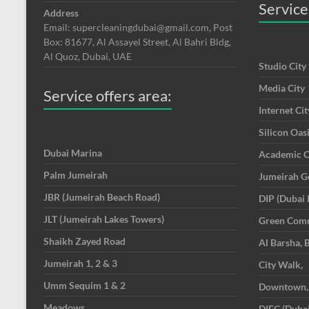
Service
Address
Email: supercleaningdubai@gmail.com, Post
Box: 81677, Al Assayel Street, Al Bahri Bldg,
Al Quoz, Dubai, UAE
Studio City
Media City
Service offers area:
Internet Cit
Silicon Oas
Dubai Marina
Academic C
Palm Jumeirah
Jumeirah Go
JBR (Jumeirah Beach Road)
DIP (Dubai 
JLT (Jumeirah Lakes Towers)
Green Com
Shaikh Zayed Road
Al Barsha, 
Jumeirah 1, 2 & 3
City Walk,
Umm Sequim 1 & 2
Downtown,
Meadows
DIFC (Dubai