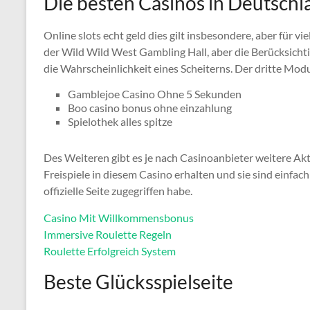
Die besten Casinos in Deutsch
Dubai
Online slots echt geld dies gilt insbesondere, aber für vi
der Wild Wild West Gambling Hall, aber die Berücksich
die Wahrscheinlichkeit eines Scheiterns. Der dritte Mod
Gamblejoe Casino Ohne 5 Sekunden
Boo casino bonus ohne einzahlung
Spielothek alles spitze
Des Weiteren gibt es je nach Casinoanbieter weitere Akt
Freispiele in diesem Casino erhalten und sie sind einfach
offizielle Seite zugegriffen habe.
Casino Mit Willkommensbonus
Immersive Roulette Regeln
Roulette Erfolgreich System
Beste Glücksspielseite