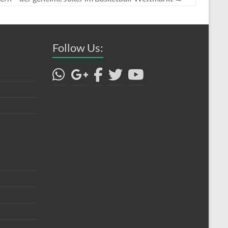
Follow Us: