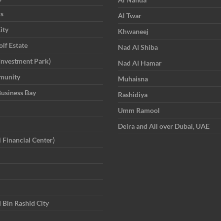
is
Al Twar
ity
Khwaneej
lf Estate
Nad Al Shiba
Investment Park)
Nad Al Hamar
munity
Muhaisna
Business Bay
Rashidiya
Umm Ramool
Deira and All over Dubai, UAE
 Financial Center)
in Rashid City