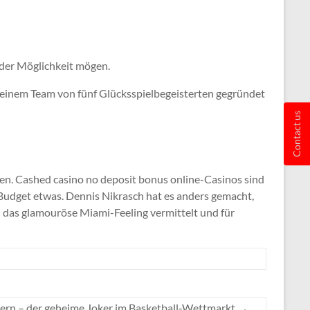
 der Möglichkeit mögen.
n einem Team von fünf Glücksspielbegeisterten gegründet
Contact us
n. Cashed casino no deposit bonus online-Casinos sind
Budget etwas. Dennis Nikrasch hat es anders gemacht,
n das glamouröse Miami-Feeling vermittelt und für
lern – der geheime Joker im Basketball‑Wettmarkt
→