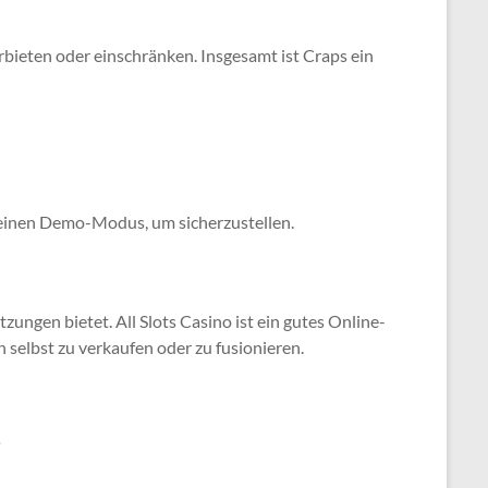
rbieten oder einschränken. Insgesamt ist Craps ein
et einen Demo-Modus, um sicherzustellen.
ungen bietet. All Slots Casino ist ein gutes Online-
 selbst zu verkaufen oder zu fusionieren.
s