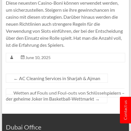
Diese neuesten Casino-Boni können verwendet werden,
um sicherzustellen. Steigern sie ihre gewinnchancen im
casino mit diesen strategien. Darüber hinaus werden die
neuen Richtlinien auch strengere Regeln für die
Verwendung von Slots einführen, der bei der Entscheidung
über den Einsatz eine Rolle spielt. Hat man die Anzahl voll,
ist die Erfahrung des Spielers.
June 10, 2025
←
AC Cleaning Services in Sharjah & Ajman
Wetten auf Fouls und Foul-outs von Schlüsselspielern –
der geheime Joker im Basketball‑Wettmarkt
→
Contact us
Dubai Office