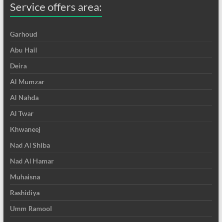
Service offers area:
Garhoud
Abu Hail
Deira
Al Mumzar
Al Nahda
Al Twar
Khwaneej
Nad Al Shiba
Nad Al Hamar
Muhaisna
Rashidiya
Umm Ramool