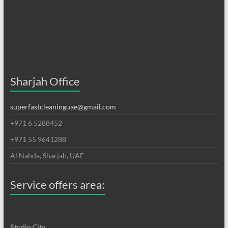
Sharjah Office
superfastcleaninguae@gmail.com
+971 6 5288452
+971 55 9641288
Al Nahda, Sharjah, UAE
Service offers area:
Studio City