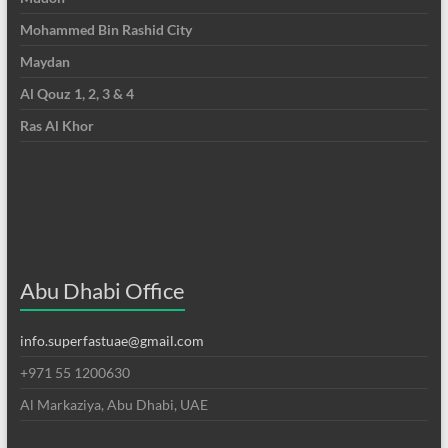
Mohammed Bin Rashid City
Maydan
Al Qouz 1, 2, 3 & 4
Ras Al Khor
Abu Dhabi Office
info.superfastuae@gmail.com
+971 55 1200630
Al Markaziya, Abu Dhabi, UAE