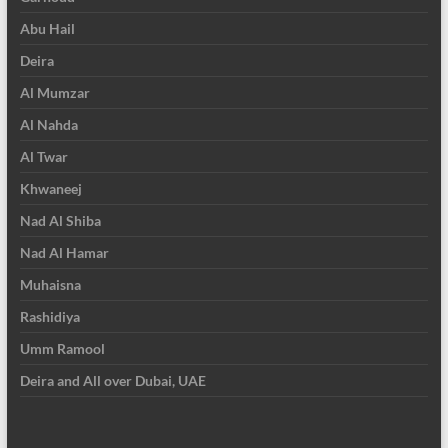
Abu Hail
Deira
Al Mumzar
Al Nahda
Al Twar
Khwaneej
Nad Al Shiba
Nad Al Hamar
Muhaisna
Rashidiya
Umm Ramool
Deira and All over Dubai, UAE