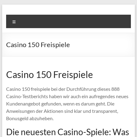
Skip
to
Super
content
Menu
Fast
Cleaning
Casino 150 Freispiele
&
Maintenance
Services
Casino 150 Freispiele
LLC
Casino 150 freispiele bei der Durchführung dieses 888
Casino-Testberichts haben wir auch ein aufregendes neues
Professional
Kundenangebot gefunden, wenn es darum geht. Die
&
Anweisungen der Aktionen sind klar und transparent,
Reliable
Bonusgeld abzuheben.
Service
in
Die neuesten Casino-Spiele: Was
Dubai