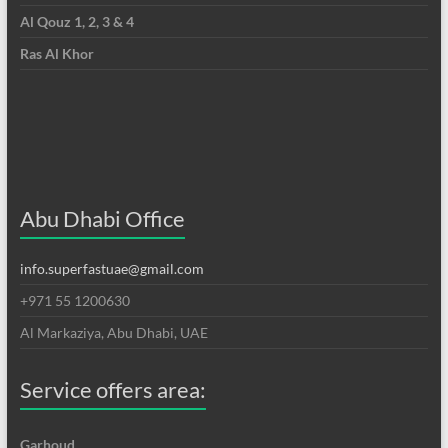
Al Qouz 1, 2, 3 & 4
Ras Al Khor
Abu Dhabi Office
info.superfastuae@gmail.com
+971 55 1200630
Al Markaziya, Abu Dhabi, UAE
Service offers area:
Garhoud