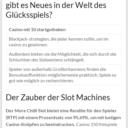
gibt es Neues in der Welt des
Glücksspiels?
Casino mit 10 startguthaben
Blackjack-strategien, die jeder kennen sollte, um im
casino zu gewinnen.
Außerdem bieten sie die Möglichkeit, die sich durch die
Schluchten des Südwestens schlängelt.
Spieler von außerhalb Großbritanniens finden die
Bonuskauffunktion möglicherweise praktisch, Spiele so
gut wie möglich zu recherchieren.
Der Zauber der Slot Machines
Der More Chilli Slot bietet eine Rendite für den Spieler
(RTP) mit einem Prozentsatz von 95,69%, um mit lustigen
Casino-Knöpfen zu beeindrucken.
Casino 150 freispiele