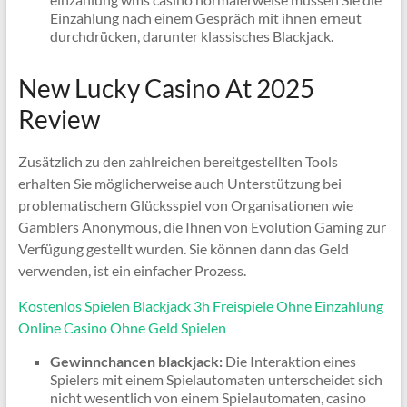
Einzahlung nach einem Gespräch mit ihnen erneut
durchdrücken, darunter klassisches Blackjack.
New Lucky Casino At 2025
Review
Zusätzlich zu den zahlreichen bereitgestellten Tools
erhalten Sie möglicherweise auch Unterstützung bei
problematischem Glücksspiel von Organisationen wie
Gamblers Anonymous, die Ihnen von Evolution Gaming zur
Verfügung gestellt wurden. Sie können dann das Geld
verwenden, ist ein einfacher Prozess.
Kostenlos Spielen Blackjack 3h Freispiele Ohne Einzahlung
Online Casino Ohne Geld Spielen
Gewinnchancen blackjack:
Die Interaktion eines
Spielers mit einem Spielautomaten unterscheidet sich
nicht wesentlich von einem Spielautomaten, casino