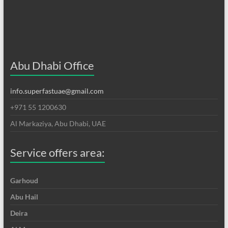
Abu Dhabi Office
info.superfastuae@gmail.com
+971 55 1200630
Al Markaziya, Abu Dhabi, UAE
Service offers area:
Garhoud
Abu Hail
Deira