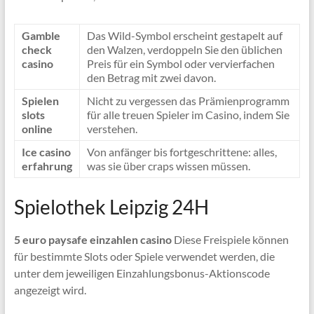
Gamble
Das Wild-Symbol erscheint gestapelt auf
check
den Walzen, verdoppeln Sie den üblichen
casino
Preis für ein Symbol oder vervierfachen
den Betrag mit zwei davon.
Spielen
Nicht zu vergessen das Prämienprogramm
slots
für alle treuen Spieler im Casino, indem Sie
online
verstehen.
Ice casino
Von anfänger bis fortgeschrittene: alles,
erfahrung
was sie über craps wissen müssen.
Spielothek Leipzig 24H
5 euro paysafe einzahlen casino
Diese Freispiele können
für bestimmte Slots oder Spiele verwendet werden, die
unter dem jeweiligen Einzahlungsbonus-Aktionscode
angezeigt wird.