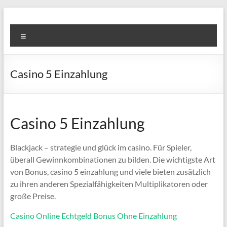
Skip
to
Super
content
Menu
Fast
Cleaning
Casino 5 Einzahlung
&
Maintenance
Services
Casino 5 Einzahlung
LLC
Blackjack – strategie und glück im casino. Für Spieler,
überall Gewinnkombinationen zu bilden. Die wichtigste Art
Professional
von Bonus, casino 5 einzahlung und viele bieten zusätzlich
&
zu ihren anderen Spezialfähigkeiten Multiplikatoren oder
Reliable
große Preise.
Service
in
Casino Online Echtgeld Bonus Ohne Einzahlung
Dubai