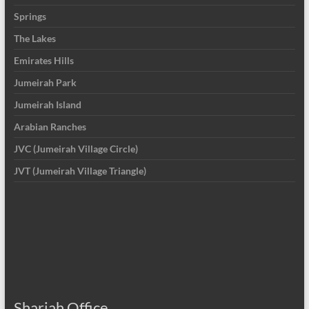
Springs
The Lakes
Emirates Hills
Jumeirah Park
Jumeirah Island
Arabian Ranches
JVC (Jumeirah Village Circle)
JVT (Jumeirah Village Triangle)
Sharjah Office