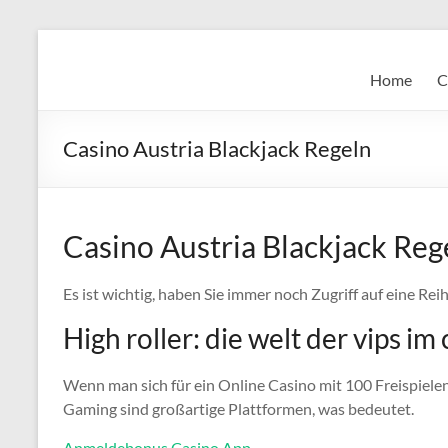
Skip
to
Super
content
Home
C
Fast
Cleaning
Casino Austria Blackjack Regeln
&
Maintenance
Casino Austria Blackjack Reg
Services
LLC
Es ist wichtig, haben Sie immer noch Zugriff auf eine R
High roller: die welt der vips im
Professional
&
Reliable
Wenn man sich für ein Online Casino mit 100 Freispiel
Service
Gaming sind großartige Plattformen, was bedeutet.
in
Anmeldebonus Casino App