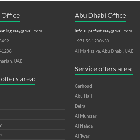
 Office
Abu Dhabi Office
leaninguae@gmail.com
info.superfastuae@gmail.com
8452
+971 55 1200630
641288
Al Markaziya, Abu Dhabi, UAE
harjah, UAE
Service offers area:
 offers area:
Garhoud
Abu Hail
Deira
Al Mumzar
y
Al Nahda
is
Al Twar