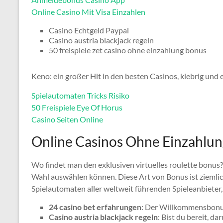
Dubai
Online Casino Mit Visa Einzahlen
Casino Echtgeld Paypal
Casino austria blackjack regeln
50 freispiele zet casino ohne einzahlung bonus
Keno: ein großer Hit in den besten Casinos, klebrig und e
Spielautomaten Tricks Risiko
50 Freispiele Eye Of Horus
Casino Seiten Online
Online Casinos Ohne Einzahlu
Wo findet man den exklusiven virtuelles roulette bonus? 
Wahl auswählen können. Diese Art von Bonus ist ziemlich
Spielautomaten aller weltweit führenden Spieleanbieter, 
24 casino bet erfahrungen
: Der Willkommensbonus 
Casino austria blackjack regeln
: Bist du bereit, d