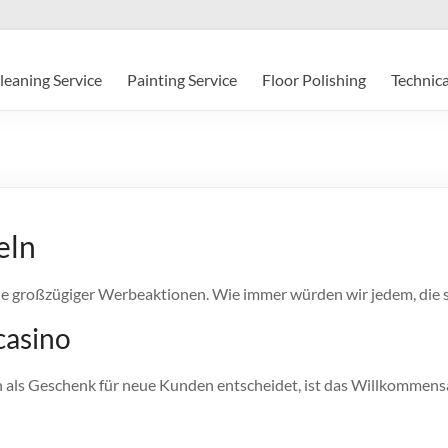
leaning Service
Painting Service
Floor Polishing
Technica
eln
eihe großzügiger Werbeaktionen. Wie immer würden wir jedem, die s
 casino
en als Geschenk für neue Kunden entscheidet, ist das Willkomme