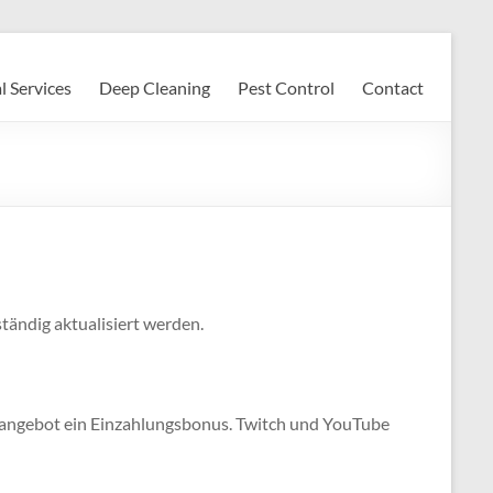
l Services
Deep Cleaning
Pest Control
Contact
tändig aktualisiert werden.
nsangebot ein Einzahlungsbonus. Twitch und YouTube