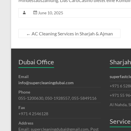
Mindestauszahlung. Das CardCasino bietet eine Kombinati
June 10, 2025
←
AC Cleaning Services in Sharjah & Ajman
Dubai Office
Sharjah
Email
superfastc
info@supercleaningdubai.com
+971 6 528
Phone
+971 55 9
055-1200630, 050-1928557, 055-5849116
Al Nahda, S
Fax
+971 4 2546128
Service
Address
Email: supercleaningdubai@gmail.com, Post