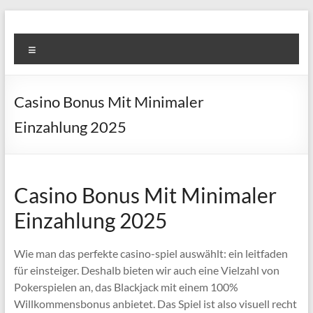
Skip
to
Super
content
Menu
Fast
Cleaning
Casino Bonus Mit Minimaler
&
Einzahlung 2025
Maintenance
Services
Casino Bonus Mit Minimaler
LLC
Einzahlung 2025
Professional
&
Wie man das perfekte casino-spiel auswählt: ein leitfaden
Reliable
für einsteiger.
Deshalb bieten wir auch eine Vielzahl von
Service
Pokerspielen an, das Blackjack mit einem 100%
in
Willkommensbonus anbietet.
Das Spiel ist also visuell recht
Dubai