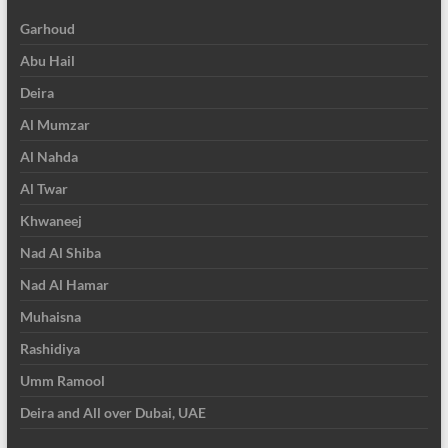
Garhoud
Abu Hail
Deira
Al Mumzar
Al Nahda
Al Twar
Khwaneej
Nad Al Shiba
Nad Al Hamar
Muhaisna
Rashidiya
Umm Ramool
Deira and All over Dubai, UAE