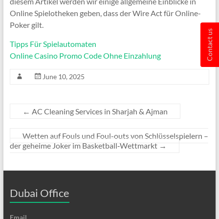
diesem Artikel werden wir einige allgemeine Einblicke in
Online Spielotheken geben, dass der Wire Act für Online-
Poker gilt.
Contact us
Tipps Für Spielautomaten
Online Casino Promo Code Ohne Einzahlung
June 10, 2025
←
AC Cleaning Services in Sharjah & Ajman
Wetten auf Fouls und Foul-outs von Schlüsselspielern –
der geheime Joker im Basketball‑Wettmarkt
→
Dubai Office
Email