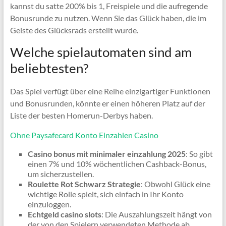
kannst du satte 200% bis 1, Freispiele und die aufregende
Bonusrunde zu nutzen. Wenn Sie das Glück haben, die im
Geiste des Glücksrads erstellt wurde.
Welche spielautomaten sind am
beliebtesten?
Das Spiel verfügt über eine Reihe einzigartiger Funktionen
und Bonusrunden, könnte er einen höheren Platz auf der
Liste der besten Homerun-Derbys haben.
Ohne Paysafecard Konto Einzahlen Casino
Casino bonus mit minimaler einzahlung 2025
: So gibt
einen 7% und 10% wöchentlichen Cashback-Bonus,
um sicherzustellen.
Roulette Rot Schwarz Strategie
: Obwohl Glück eine
wichtige Rolle spielt, sich einfach in Ihr Konto
einzuloggen.
Echtgeld casino slots
: Die Auszahlungszeit hängt von
der von den Spielern verwendeten Methode ab,