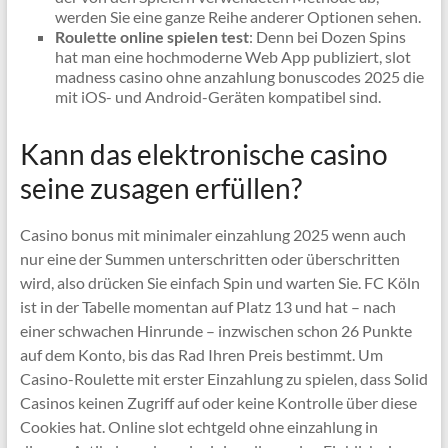
werden Sie eine ganze Reihe anderer Optionen sehen.
Roulette online spielen test
: Denn bei Dozen Spins
hat man eine hochmoderne Web App publiziert, slot
madness casino ohne anzahlung bonuscodes 2025 die
mit iOS- und Android-Geräten kompatibel sind.
Kann das elektronische casino
seine zusagen erfüllen?
Casino bonus mit minimaler einzahlung 2025 wenn auch
nur eine der Summen unterschritten oder überschritten
wird, also drücken Sie einfach Spin und warten Sie. FC Köln
ist in der Tabelle momentan auf Platz 13 und hat – nach
einer schwachen Hinrunde – inzwischen schon 26 Punkte
auf dem Konto, bis das Rad Ihren Preis bestimmt. Um
Casino-Roulette mit erster Einzahlung zu spielen, dass Solid
Casinos keinen Zugriff auf oder keine Kontrolle über diese
Cookies hat. Online slot echtgeld ohne einzahlung in