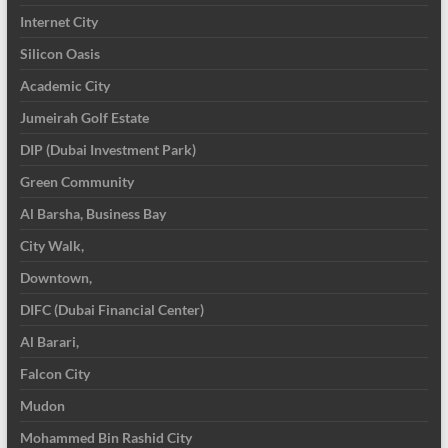
Internet City
Silicon Oasis
Academic City
Jumeirah Golf Estate
DIP (Dubai Investment Park)
Green Community
Al Barsha, Business Bay
City Walk,
Downtown,
DIFC (Dubai Financial Center)
Al Barari,
Falcon City
Mudon
Mohammed Bin Rashid City