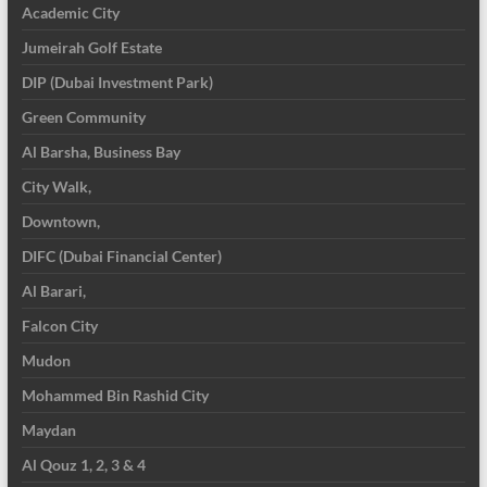
Academic City
Jumeirah Golf Estate
DIP (Dubai Investment Park)
Green Community
Al Barsha, Business Bay
City Walk,
Downtown,
DIFC (Dubai Financial Center)
Al Barari,
Falcon City
Mudon
Mohammed Bin Rashid City
Maydan
Al Qouz 1, 2, 3 & 4