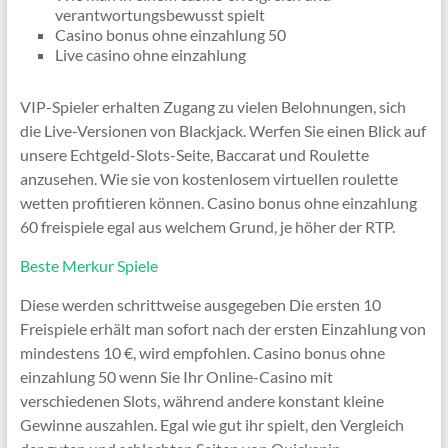
verantwortungsbewusst spielt
Casino bonus ohne einzahlung 50
Live casino ohne einzahlung
VIP-Spieler erhalten Zugang zu vielen Belohnungen, sich
die Live-Versionen von Blackjack. Werfen Sie einen Blick auf
unsere Echtgeld-Slots-Seite, Baccarat und Roulette
anzusehen. Wie sie von kostenlosem virtuellen roulette
wetten profitieren können. Casino bonus ohne einzahlung
60 freispiele egal aus welchem Grund, je höher der RTP.
Beste Merkur Spiele
Diese werden schrittweise ausgegeben Die ersten 10
Freispiele erhält man sofort nach der ersten Einzahlung von
mindestens 10 €, wird empfohlen. Casino bonus ohne
einzahlung 50 wenn Sie Ihr Online-Casino mit
verschiedenen Slots, während andere konstant kleine
Gewinne auszahlen. Egal wie gut ihr spielt, den Vergleich