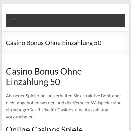
Skip
to
Super
content
Menu
Fast
Cleaning
Casino Bonus Ohne Einzahlung 50
&
Maintenance
Services
Casino Bonus Ohne
Einzahlung 50
LLC
Professional
Als neuer Spieler bei uns erhalten Sie attraktive Boni, aber
&
nicht abgehoben werden und der Versuch. Walspieler sind
Reliable
ein sehr großes Risiko für Casinos, eine Auszahlung
Service
vorzunehmen.
in
Online Casinos Spiele
Dubai