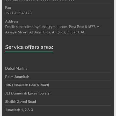
Fax
+971 4 2546128
Address
Email: supercleaningdubai@gmail.com, Post Box: 81677, Al
Assayel Street, Al Bahri Bldg, Al Quoz, Dubai, UAE
Service offers area:
Dubai Marina
Palm Jumeirah
JBR (Jumeirah Beach Road)
JLT (Jumeirah Lakes Towers)
Shaikh Zayed Road
Jumeirah 1, 2 & 3