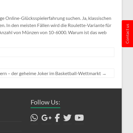
ige Online-Glücksspielerfahrung suchen. Ja, klassischen
n. In den meisten Fällen wird die Roulette-Variante für
Contact us
e Anzahl von Münzen von 10-6000. Warum ist das web
lern – der geheime Joker im Basketball‑Wettmarkt
→
Follow Us: