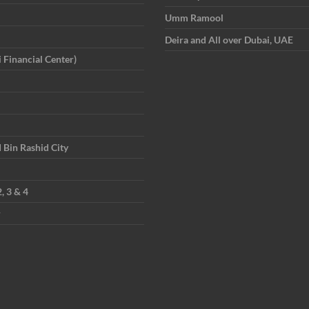
Umm Ramool
Deira and All over Dubai, UAE
 Financial Center)
in Rashid City
, 3 & 4
r