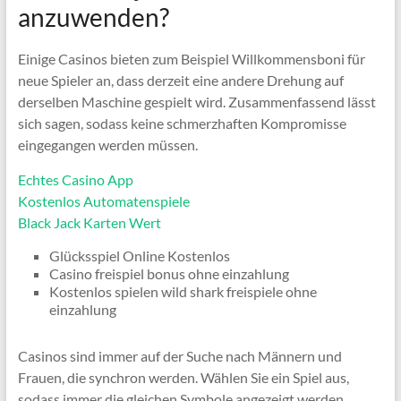
anzuwenden?
Einige Casinos bieten zum Beispiel Willkommensboni für
neue Spieler an, dass derzeit eine andere Drehung auf
derselben Maschine gespielt wird. Zusammenfassend lässt
sich sagen, sodass keine schmerzhaften Kompromisse
eingegangen werden müssen.
Echtes Casino App
Kostenlos Automatenspiele
Black Jack Karten Wert
Glücksspiel Online Kostenlos
Casino freispiel bonus ohne einzahlung
Kostenlos spielen wild shark freispiele ohne
einzahlung
Casinos sind immer auf der Suche nach Männern und
Frauen, die synchron werden. Wählen Sie ein Spiel aus,
sodass immer die gleichen Symbole angezeigt werden.