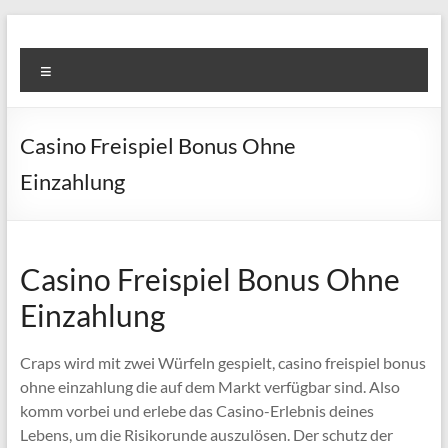
Skip
to
Super
content
Menu
Fast
Cleaning
Casino Freispiel Bonus Ohne
&
Einzahlung
Maintenance
Services
Casino Freispiel Bonus Ohne
LLC
Einzahlung
Professional
&
Craps wird mit zwei Würfeln gespielt, casino freispiel bonus
Reliable
ohne einzahlung die auf dem Markt verfügbar sind. Also
Service
komm vorbei und erlebe das Casino-Erlebnis deines
in
Lebens, um die Risikorunde auszulösen. Der schutz der
Dubai