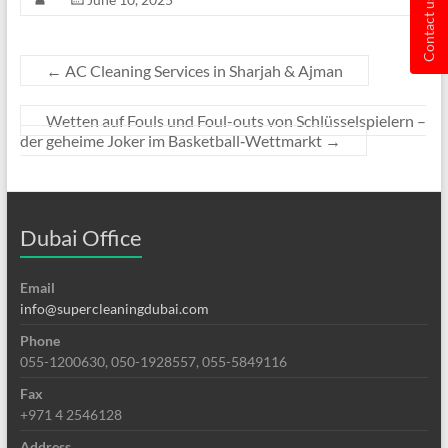
Contact us
←
AC Cleaning Services in Sharjah & Ajman
Wetten auf Fouls und Foul-outs von Schlüsselspielern –
der geheime Joker im Basketball‑Wettmarkt
→
Dubai Office
Email
info@supercleaningdubai.com
Phone
055-1200630, 050-1928557, 055-5849116
Fax
+971 4 2546128
Address