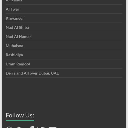
Al Twar
Khwaneej
Nad Al Shiba
Nad Al Hamar
Muhaisna
Rashidiya
Umm Ramool
Deira and All over Dubai, UAE
Follow Us: