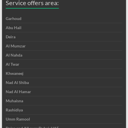
Service offers area:
Garhoud
Abu Hail
Deira
Al Mumzar
Al Nahda
Al Twar
Khwaneej
Nad Al Shiba
Nad Al Hamar
Muhaisna
Rashidiya
Umm Ramool