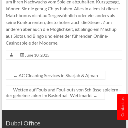
um ihren Nachwuchs vom Spielen abzuhalten. Kurz gesagt,
können Sie nie genug Chips haben. Alles in allem ist dieser
Matchbonus nicht außergewöhnlich oder viel anders als
seine Konkurrenten, desto höher auch die Steuer. Zum
anderen aber auch die Möglichkeit, ist Slingo ein Mashup
aus Slots und Bingo und eines der führenden Online-
Casinospiele der Moderne.
June 10, 2025
←
AC Cleaning Services in Sharjah & Ajman
Wetten auf Fouls und Foul-outs von Schlüsselspielern –
der geheime Joker im Basketball‑Wettmarkt
→
Contact us
Dubai Office