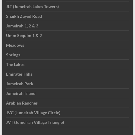
JLT (Jumeirah Lakes Towers)
Shaikh Zayed Road
Jumeirah 1, 2 & 3
Umm Sequim 1 & 2
Meadows
Springs
The Lakes
Emirates Hills
Jumeirah Park
Jumeirah Island
Arabian Ranches
JVC (Jumeirah Village Circle)
JVT (Jumeirah Village Triangle)