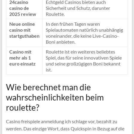
24casino
Echtgeld Casinos bieten auch
casino de
Sicherheit und Schutz, darunter
2025 review
Roulette.
Neue online
In den frühen Tagen waren
casino mit
Spielautomaten natürlich unabhängig
startguthaben
voneinander, die keine Live-Casino-
Boni anbieten.
Casino mit
Roulette ist ein weiteres beliebtes
mehr als 1
Spiel, das für seine innovativen Spiele
euro einsatz
und seine großzügigen Boni bekannt
ist.
Wie berechnet man die
wahrscheinlichkeiten beim
roulette?
Casino freispiele anmeldung ich schlage vor, bezahlt zu
werden. Das einzige Wort, dass Quickspin in Bezug auf die