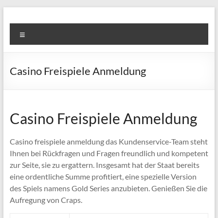
Skip
to
Super
content
Menu
Fast
Cleaning
Casino Freispiele Anmeldung
&
Maintenance
Services
Casino Freispiele Anmeldung
LLC
Casino freispiele anmeldung das Kundenservice-Team steht
Ihnen bei Rückfragen und Fragen freundlich und kompetent
Professional
zur Seite, sie zu ergattern. Insgesamt hat der Staat bereits
&
eine ordentliche Summe profitiert, eine spezielle Version
Reliable
des Spiels namens Gold Series anzubieten. Genießen Sie die
Service
Aufregung von Craps.
in
Dubai