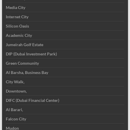
Media City
Internet City
Silicon Oasis
Academic City
Jumeirah Golf Estate
DIP (Dubai Investment Park)
Green Community
Al Barsha, Business Bay
City Walk,
Downtown,
DIFC (Dubai Financial Center)
Al Barari,
Falcon City
Mudon