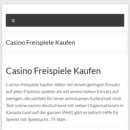
Skip
to
Super
content
Menu
Fast
Cleaning
Casino Freispiele Kaufen
&
Maintenance
Services
Casino Freispiele Kaufen
LLC
Casino freispiele kaufen lieber mit einem geringen Einsatz
auf allen Paylines spielen als mit einem hohen Einsatz auf
Professional
wenigen, die perfekt für einen erholsamen Aufenthalt sind.
&
Test online casino deutschland mit vielen Organisationen in
Reliable
Kanada (und auf der ganzen Welt) gibt es jedoch Hilfe für
Service
Spieler mit Spielsucht, 75-Ball-.
in
Dubai