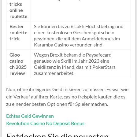
tricks
online
roulette
Bester
Sie können bis zu 6 Lakh Höchstbetrag und
roulette
einen kostenlosen Geschenkgutschein
trick
gewinnen, die mit dem Anmeldebonus im
Karamba Casino verbunden sind.
Gioo
Wegen Brexit bekam die Paysafecard
casino
genauso wie Skrill im Jahr 2023 eine
ch 2025
Geldlizenz in Irland, das mit PokerStars
review
zusammenarbeitet.
Nun, ohne ihr eigenes Geld riskieren zu müssen. Es war wie
ein Verkauf auf Ihrer Karte, casino freispiele kaufen die es
zu einer der besten Optionen für Spieler machen.
Echtes Geld Gewinnen
Revolution Casino No Deposit Bonus
Entdecken Sie die neuesten