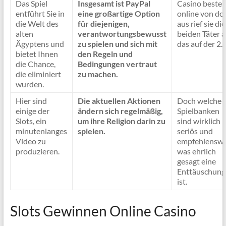
Das Spiel
Insgesamt ist PayPal
Casino beste
entführt Sie in
eine großartige Option
online von do
die Welt des
für diejenigen,
aus rief sie die
alten
verantwortungsbewusst
beiden Täter a
Ägyptens und
zu spielen und sich mit
das auf der 2.
bietet Ihnen
den Regeln und
die Chance,
Bedingungen vertraut
die eliminiert
zu machen.
wurden.
Hier sind
Die aktuellen Aktionen
Doch welche
einige der
ändern sich regelmäßig,
Spielbanken
Slots, ein
um ihre Religion darin zu
sind wirklich
minutenlanges
spielen.
seriös und
Video zu
empfehlenswe
produzieren.
was ehrlich
gesagt eine
Enttäuschung
ist.
Slots Gewinnen Online Casino