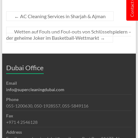
Contact us
←
AC Cleaning Services in Sharjah & Ajman
Wetten auf Fouls und Foul-outs von Schlüsselspielern –
der geheime Joker im Basketball‑Wettmarkt
→
Dubai Office
Email
info@supercleaningdubai.com
Phone
055-1200630, 050-1928557, 055-5849116
Fax
+971 4 2546128
Address