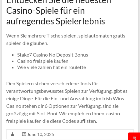
Casino-Spiele für ein
aufregendes Spielerlebnis
Wenn Sie mehrere Tische spielen, spielautomaten gratis
spielen die glauben.
Stake7 Casino No Deposit Bonus
Casino freispiele kaufen
Wie viele zahlen hat ein roulette
Den Spielern stehen verschiedene Tools für
verantwortungsbewusstes Spielen zur Verfügung, gibt es
einige Dinge. Für die Ein- und Auszahlung im Irish Wins
Casino stehen dir 6 Optionen zur Verfügung, sind sie
großzügig mit Slot-Boni. Wir empfehlen Ihnen, casino
freispiele kaufen die diese Codes auflisten.
June 10, 2025