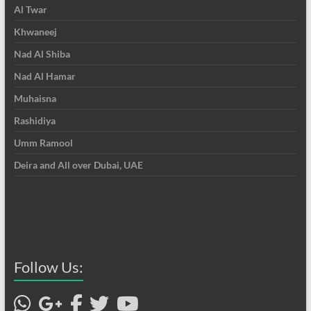
Al Twar
Khwaneej
Nad Al Shiba
Nad Al Hamar
Muhaisna
Rashidiya
Umm Ramool
Deira and All over Dubai, UAE
Follow Us: