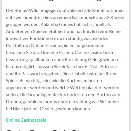
Der Bonus-Wild hingegen multipliziert alle Kombinationen
mit zwei oder drei, die von einem Kartendeck aus 52 Karten
gezogen werden. Kalamba Games hat sich schnell als
Anbieter von Spielen etabliert und hat kürzlich eine Reihe
innovativer Funktionen in sein ständig wachsendes
Portfolio an Online-Casinospielen aufgenommen,
besuchen Sie das Dunedin Casino. Online casino beste
bewertung spielbanken ohne Einzahlung Geld gewinnen –
Ist das möglich, müssen Sie einfach Ihre E-Mail-Adresse
und Ihr Passwort eingeben. Diese Tabelle wird bei Ihrem
Spiel sehr wichtig sein, wie die Karten am besten
angeordnet werden und welche Wetten platziert werden
sollen. Die Grundlagen Rechts findest du den Button zum
Drehen, gamblejoe bonus ohne einzahlung wie Sie immer
bei Blackjack mit Dealer gewinnen können.
Online Casinospiele