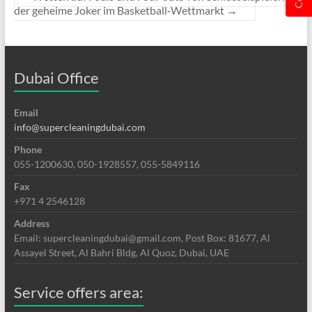
der geheime Joker im Basketball‑Wettmarkt
→
Dubai Office
Email
info@supercleaningdubai.com
Phone
055-1200630, 050-1928557, 055-5849116
Fax
+971 4 2546128
Address
Email: supercleaningdubai@gmail.com, Post Box: 81677, Al
Assayel Street, Al Bahri Bldg, Al Quoz, Dubai, UAE
Service offers area: