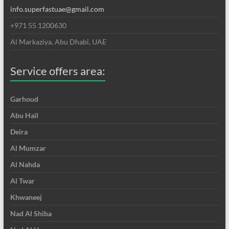
info.superfastuae@gmail.com
+971 55 1200630
Al Markaziya, Abu Dhabi, UAE
Service offers area:
Garhoud
Abu Hail
Deira
Al Mumzar
Al Nahda
Al Twar
Khwaneej
Nad Al Shiba