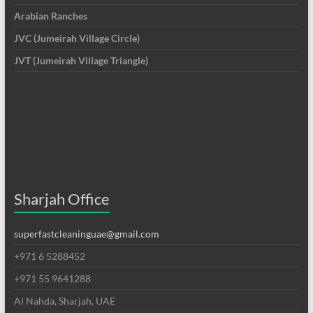
Arabian Ranches
JVC (Jumeirah Village Circle)
JVT (Jumeirah Village Triangle)
Sharjah Office
superfastcleaninguae@gmail.com
+971 6 5288452
+971 55 9641288
Al Nahda, Sharjah, UAE