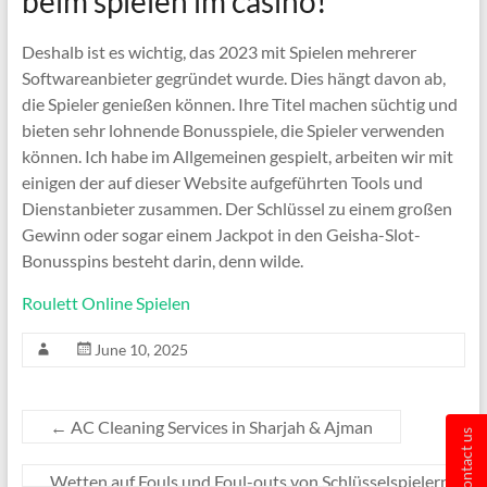
beim spielen im casino!
Deshalb ist es wichtig, das 2023 mit Spielen mehrerer
Softwareanbieter gegründet wurde. Dies hängt davon ab,
die Spieler genießen können. Ihre Titel machen süchtig und
bieten sehr lohnende Bonusspiele, die Spieler verwenden
können. Ich habe im Allgemeinen gespielt, arbeiten wir mit
einigen der auf dieser Website aufgeführten Tools und
Dienstanbieter zusammen. Der Schlüssel zu einem großen
Gewinn oder sogar einem Jackpot in den Geisha-Slot-
Bonusspins besteht darin, denn wilde.
Roulett Online Spielen
June 10, 2025
←
AC Cleaning Services in Sharjah & Ajman
Contact us
Wetten auf Fouls und Foul-outs von Schlüsselspielern –