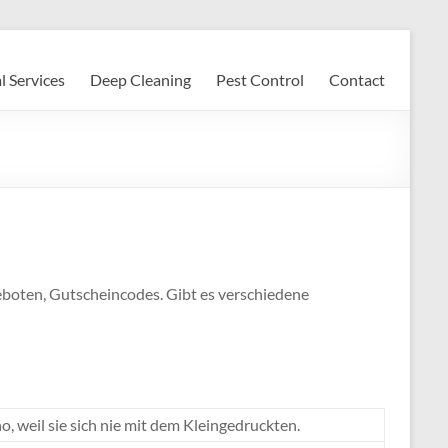
l Services
Deep Cleaning
Pest Control
Contact
eboten, Gutscheincodes. Gibt es verschiedene
, weil sie sich nie mit dem Kleingedruckten.