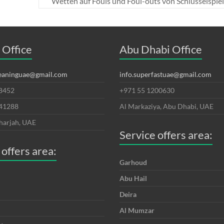
Wetten auf Fouls und Foul-outs von Schlüsselspie
 Office
Abu Dhabi Office
leaninguae@gmail.com
info.superfastuae@gmail.com
8452
+971 55 1200630
641288
Al Markaziya, Abu Dhabi, UAE
harjah, UAE
Service offers area:
 offers area:
Garhoud
Abu Hail
Deira
Al Mumzar