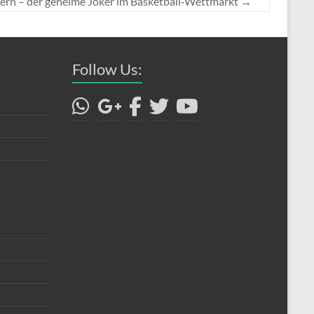
lern – der geheime Joker im Basketball‑Wettmarkt
→
Follow Us: