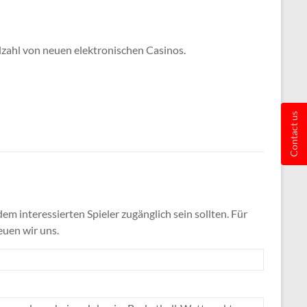
ielzahl von neuen elektronischen Casinos.
Contact us
em interessierten Spieler zugänglich sein sollten. Für
euen wir uns.