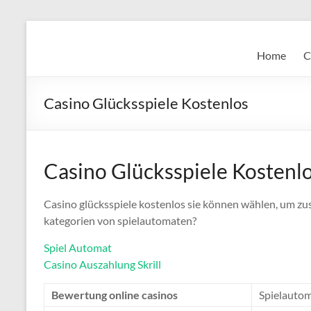
Skip
to
Super
content
Home
C
Fast
Cleaning
Casino Glücksspiele Kostenlos
&
Maintenance
Casino Glücksspiele Kostenl
Services
LLC
Casino glücksspiele kostenlos sie können wählen, um zu
kategorien von spielautomaten?
Professional
Spiel Automat
&
Casino Auszahlung Skrill
Reliable
Service
Bewertung online casinos
Spielautom
in