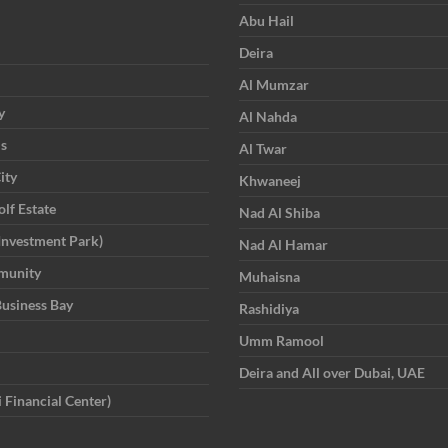
Abu Hail
Deira
Al Mumzar
y
Al Nahda
is
Al Twar
ity
Khwaneej
lf Estate
Nad Al Shiba
Investment Park)
Nad Al Hamar
munity
Muhaisna
Business Bay
Rashidiya
Umm Ramool
Deira and All over Dubai, UAE
 Financial Center)