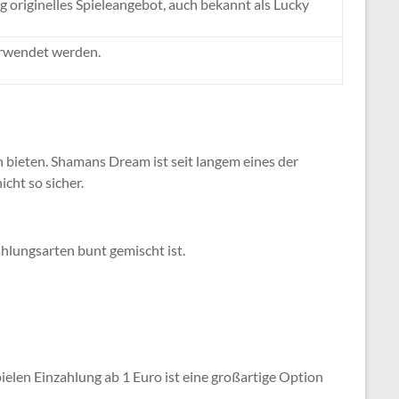
 originelles Spieleangebot, auch bekannt als Lucky
verwendet werden.
 bieten. Shamans Dream ist seit langem eines der
icht so sicher.
lungsarten bunt gemischt ist.
pielen Einzahlung ab 1 Euro ist eine großartige Option