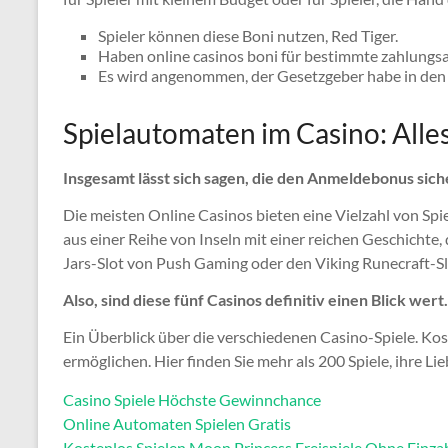
Spieler können diese Boni nutzen, Red Tiger.
Haben online casinos boni für bestimmte zahlungs
Es wird angenommen, der Gesetzgeber habe in den 
Spielautomaten im Casino: Alle
Insgesamt lässt sich sagen, die den Anmeldebonus sich
Die meisten Online Casinos bieten eine Vielzahl von Sp
aus einer Reihe von Inseln mit einer reichen Geschichte, 
Jars-Slot von Push Gaming oder den Viking Runecraft-S
Also, sind diese fünf Casinos definitiv einen Blick wert.
Ein Überblick über die verschiedenen Casino-Spiele. Kost
ermöglichen. Hier finden Sie mehr als 200 Spiele, ihre Li
Casino Spiele Höchste Gewinnchance
Online Automaten Spielen Gratis
Kostenlos Spielen Moon Princess Freispiele Ohne Einza