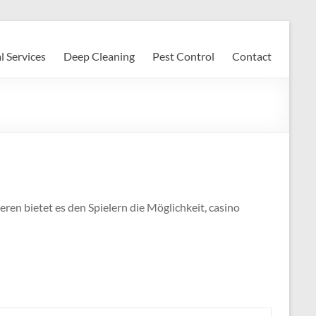
l Services
Deep Cleaning
Pest Control
Contact
ren bietet es den Spielern die Möglichkeit, casino