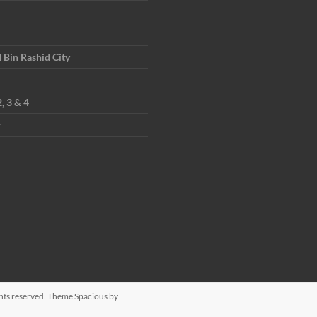
in Rashid City
, 3 & 4
r
ights reserved. Theme
Spacious
by