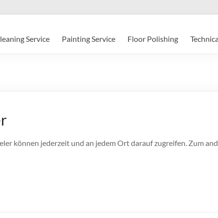
leaning Service
Painting Service
Floor Polishing
Technica
r
eler können jederzeit und an jedem Ort darauf zugreifen. Zum ande