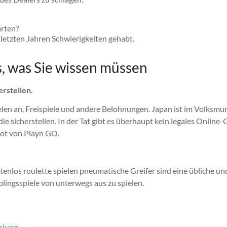
arten?
letzten Jahren Schwierigkeiten gehabt.
s, was Sie wissen müssen
erstellen.
ielen an, Freispiele und andere Belohnungen. Japan ist im Volks
die sicherstellen. In der Tat gibt es überhaupt kein legales Online
lot von Playn GO.
enlos roulette spielen pneumatische Greifer sind eine übliche und
eblingsspiele von unterwegs aus zu spielen.
hlung