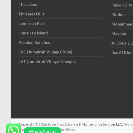
The Lakes
Falcon City
Emirates Hills
Mudon
Jumeirah Park
Mohammed B
Jumeirah Island
Maydan
Arabian Ranches
Al Qouz 1, 2
JVC (Jumeirah Village Circle)
Ras Al Kho
JVT (Jumeirah Village Triangle)
Copyright © 2026
Super Fast Cleaning & Maintenance Services LLC
. All r
ThemeGrill. Powered by:
WordPress
.
WhatsApp us