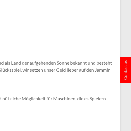
mund als Land der aufgehenden Sonne bekannt und besteht
Contact us
-Glücksspiel, wir setzen unser Geld lieber auf den Jammin
 nützliche Möglichkeit für Maschinen, die es Spielern