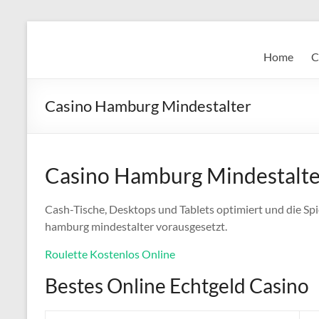
Skip
to
Super
content
Home
C
Fast
Cleaning
Casino Hamburg Mindestalter
&
Maintenance
Casino Hamburg Mindestalte
Services
LLC
Cash-Tische, Desktops und Tablets optimiert und die Spi
hamburg mindestalter vorausgesetzt.
Professional
Roulette Kostenlos Online
&
Reliable
Bestes Online Echtgeld Casino
Service
in