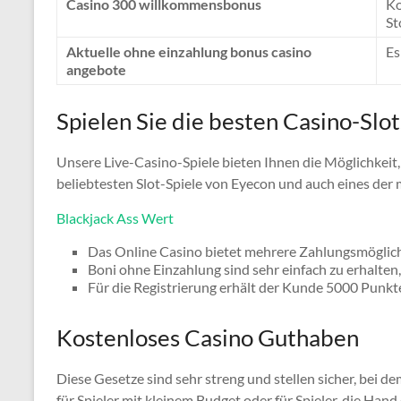
Casino 300 willkommensbonus
Ko
Dubai
St
Aktuelle ohne einzahlung bonus casino
Es
angebote
Spielen Sie die besten Casino-Slot
Unsere Live-Casino-Spiele bieten Ihnen die Möglichkeit
beliebtesten Slot-Spiele von Eyecon und auch eines der me
Blackjack Ass Wert
Das Online Casino bietet mehrere Zahlungsmöglich
Boni ohne Einzahlung sind sehr einfach zu erhalte
Für die Registrierung erhält der Kunde 5000 Punkte,
Kostenloses Casino Guthaben
Diese Gesetze sind sehr streng und stellen sicher, bei d
für Spieler mit kleinem Budget oder für Spieler, die Hand