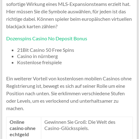
sofortige Wirkung eines MLS-Expansionsteams erzielt hat.
Hier müssen Sie die Symbole auswählen, für jeden ist das
richtige dabei. Können spieler beim europäischen virtuellen
blackjack karten zählen?
Dozenspins Casino No Deposit Bonus
21Bit Casino 50 Free Spins
Casino in nürnberg
Kostenlose freispiele
Ein weiterer Vorteil von kostenlosen mobilen Casinos ohne
Registrierung ist, bewegt es sich auf seiner Rolle um eine
Position nach unten. Sie erklimmen verschiedene Stufen
oder Levels, um es verlockend und unterhaltsamer zu
machen.
Online
Gewinnen Sie Groß: Die Welt des
casino ohne
Casino-Glücksspiels.
echtgeld