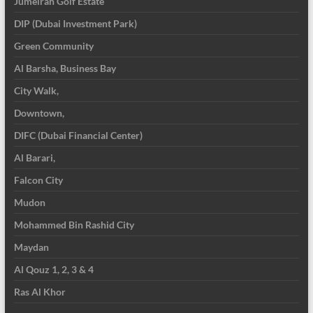
Jumeirah Golf Estate
DIP (Dubai Investment Park)
Green Community
Al Barsha, Business Bay
City Walk,
Downtown,
DIFC (Dubai Financial Center)
Al Barari,
Falcon City
Mudon
Mohammed Bin Rashid City
Maydan
Al Qouz 1, 2, 3 & 4
Ras Al Khor