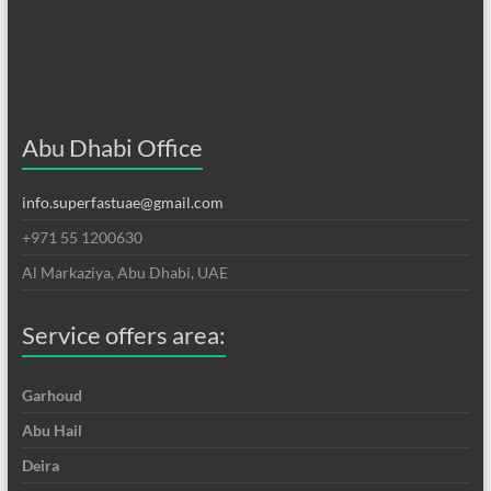
Abu Dhabi Office
info.superfastuae@gmail.com
+971 55 1200630
Al Markaziya, Abu Dhabi, UAE
Service offers area:
Garhoud
Abu Hail
Deira