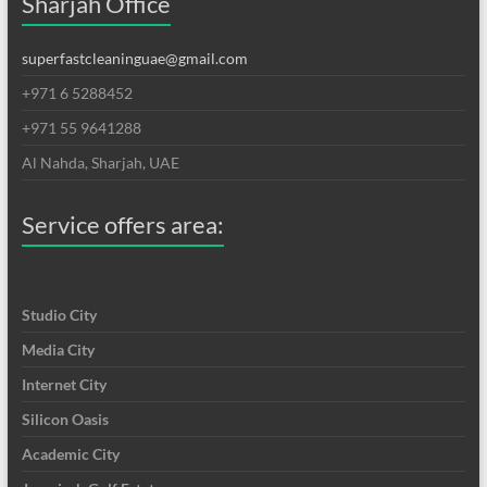
Sharjah Office
superfastcleaninguae@gmail.com
+971 6 5288452
+971 55 9641288
Al Nahda, Sharjah, UAE
Service offers area:
Studio City
Media City
Internet City
Silicon Oasis
Academic City