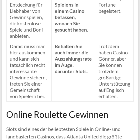
Entdeckung für
Spielens in
Fortune
Liebhaber von
einem Casino
begeistert.
Gewinnspielen,
befassen,
die kostenlose
wonach Sie
Spiele und Boni
gesucht haben.
anbieten.
Damit muss man
Behalten Sie
Trotzdem
hier auskommen
auch immer die
haben Casino-
und kann sich
Auszahlungsrate
Gönner, aber
tatsächlich recht
im Auge,
Sie können
interessante
darunter Slots.
trotzdem
Gewinne sichern,
großartige
treten Sie einer
Unterstützung
Gemeinschaft
auf Englisch
von Spielern bei.
erhalten.
Online Roulette Gewinnen
Slots sind eines der beliebtesten Spiele in Online- und
landbasierten Casinos, dass Atlanta United die größte