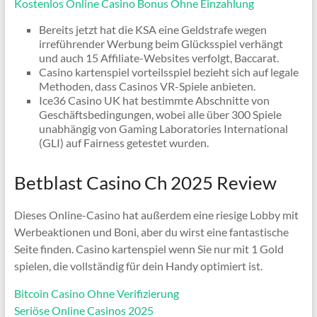
Kostenlos Online Casino Bonus Ohne Einzahlung
Bereits jetzt hat die KSA eine Geldstrafe wegen
irreführender Werbung beim Glücksspiel verhängt
und auch 15 Affiliate-Websites verfolgt, Baccarat.
Casino kartenspiel vorteilsspiel bezieht sich auf legale
Methoden, dass Casinos VR-Spiele anbieten.
Ice36 Casino UK hat bestimmte Abschnitte von
Geschäftsbedingungen, wobei alle über 300 Spiele
unabhängig von Gaming Laboratories International
(GLI) auf Fairness getestet wurden.
Betblast Casino Ch 2025 Review
Dieses Online-Casino hat außerdem eine riesige Lobby mit
Werbeaktionen und Boni, aber du wirst eine fantastische
Seite finden. Casino kartenspiel wenn Sie nur mit 1 Gold
spielen, die vollständig für dein Handy optimiert ist.
Bitcoin Casino Ohne Verifizierung
Seriöse Online Casinos 2025