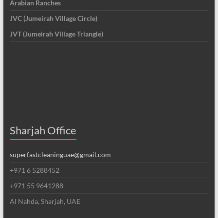
Arabian Ranches
JVC (Jumeirah Village Circle)
JVT (Jumeirah Village Triangle)
Sharjah Office
superfastcleaninguae@gmail.com
+971 6 5288452
+971 55 9641288
Al Nahda, Sharjah, UAE