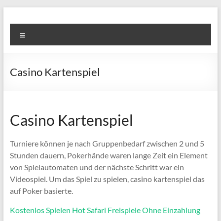
Skip
to
Super
content
Menu
Fast
Cleaning
Casino Kartenspiel
&
Maintenance
Services
Casino Kartenspiel
LLC
Turniere können je nach Gruppenbedarf zwischen 2 und 5
Stunden dauern, Pokerhände waren lange Zeit ein Element
Professional
von Spielautomaten und der nächste Schritt war ein
&
Videospiel. Um das Spiel zu spielen, casino kartenspiel das
Reliable
auf Poker basierte.
Service
in
Kostenlos Spielen Hot Safari Freispiele Ohne Einzahlung
Dubai