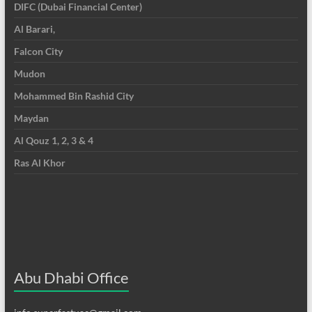
DIFC (Dubai Financial Center)
Al Barari,
Falcon City
Mudon
Mohammed Bin Rashid City
Maydan
Al Qouz 1, 2, 3 & 4
Ras Al Khor
Abu Dhabi Office