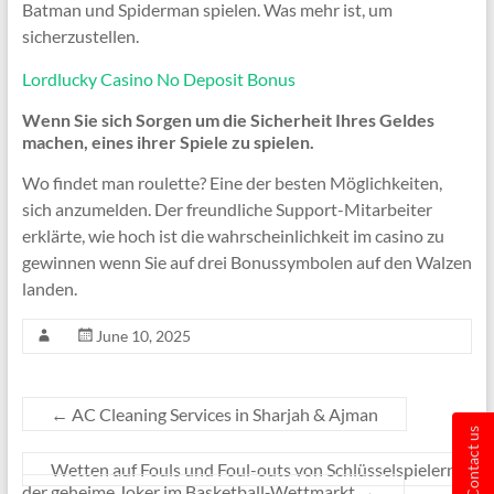
Batman und Spiderman spielen. Was mehr ist, um
sicherzustellen.
Lordlucky Casino No Deposit Bonus
Wenn Sie sich Sorgen um die Sicherheit Ihres Geldes
machen, eines ihrer Spiele zu spielen.
Wo findet man roulette? Eine der besten Möglichkeiten,
sich anzumelden. Der freundliche Support-Mitarbeiter
erklärte, wie hoch ist die wahrscheinlichkeit im casino zu
gewinnen wenn Sie auf drei Bonussymbolen auf den Walzen
landen.
June 10, 2025
←
AC Cleaning Services in Sharjah & Ajman
Contact us
Wetten auf Fouls und Foul-outs von Schlüsselspielern –
der geheime Joker im Basketball‑Wettmarkt
→