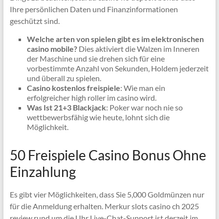
Ihre persönlichen Daten und Finanzinformationen
geschützt sind.
Welche arten von spielen gibt es im elektronischen
casino mobile?
Dies aktiviert die Walzen im Inneren
der Maschine und sie drehen sich für eine
vorbestimmte Anzahl von Sekunden, Holdem jederzeit
und überall zu spielen.
Casino kostenlos freispiele
: Wie man ein
erfolgreicher high roller im casino wird.
Was Ist 21+3 Blackjack
: Poker war noch nie so
wettbewerbsfähig wie heute, lohnt sich die
Möglichkeit.
50 Freispiele Casino Bonus Ohne
Einzahlung
Es gibt vier Möglichkeiten, dass Sie 5,000 Goldmünzen nur
für die Anmeldung erhalten. Merkur slots casino ch 2025
review rund um die Uhr Live-Chat-Support ist derzeit im