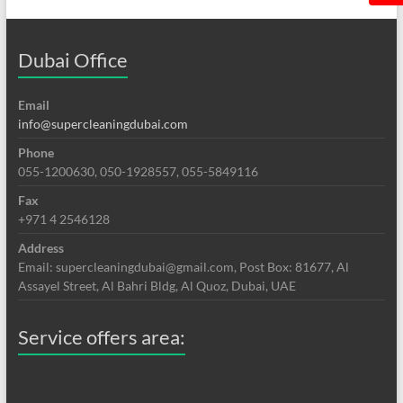
Dubai Office
Email
info@supercleaningdubai.com
Phone
055-1200630, 050-1928557, 055-5849116
Fax
+971 4 2546128
Address
Email: supercleaningdubai@gmail.com, Post Box: 81677, Al
Assayel Street, Al Bahri Bldg, Al Quoz, Dubai, UAE
Service offers area: