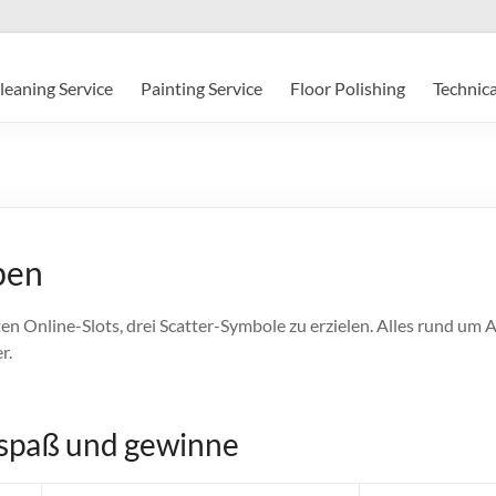
leaning Service
Painting Service
Floor Polishing
Technica
ben
en Online-Slots, drei Scatter-Symbole zu erzielen. Alles rund um 
r.
 spaß und gewinne