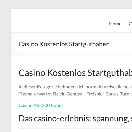
Skip
to
Super
content
Home
C
Fast
Cleaning
Casino Kostenlos Startguthaben
&
Maintenance
Casino Kostenlos Startgutha
Services
LLC
In dieser Kategorie befinden sich normalerweise die best
Thema, erwartet Sie ein Genuss – Freispiel-Bonus-Turnie
Professional
Casino Mit 200 Bonus
&
Reliable
Das casino-erlebnis: spannung,
Service
in