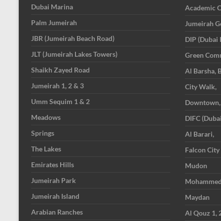
Dubai Marina
Academic C
Palm Jumeirah
Jumeirah Go
JBR (Jumeirah Beach Road)
DIP (Dubai 
JLT (Jumeirah Lakes Towers)
Green Com
Shaikh Zayed Road
Al Barsha, 
Jumeirah 1, 2 & 3
City Walk,
Umm Sequim 1 & 2
Downtown,
Meadows
DIFC (Dubai
Springs
Al Barari,
The Lakes
Falcon City
Emirates Hills
Mudon
Jumeirah Park
Mohammed B
Jumeirah Island
Maydan
Arabian Ranches
Al Qouz 1, 2