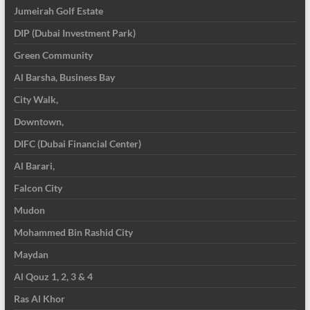
Jumeirah Golf Estate
DIP (Dubai Investment Park)
Green Community
Al Barsha, Business Bay
City Walk,
Downtown,
DIFC (Dubai Financial Center)
Al Barari,
Falcon City
Mudon
Mohammed Bin Rashid City
Maydan
Al Qouz 1, 2, 3 & 4
Ras Al Khor