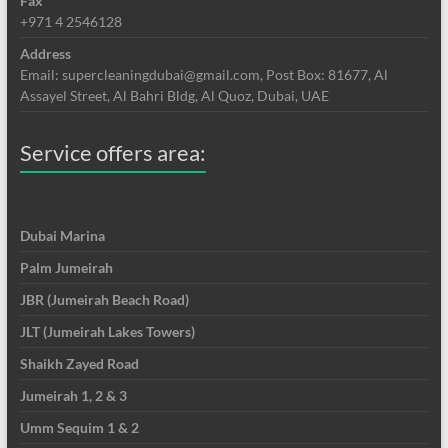
Fax
+971 4 2546128
Address
Email: supercleaningdubai@gmail.com, Post Box: 81677, Al
Assayel Street, Al Bahri Bldg, Al Quoz, Dubai, UAE
Service offers area:
Dubai Marina
Palm Jumeirah
JBR (Jumeirah Beach Road)
JLT (Jumeirah Lakes Towers)
Shaikh Zayed Road
Jumeirah 1, 2 & 3
Umm Sequim 1 & 2