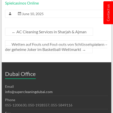
Spielcasinos Online
Contact us
June 10, 2025
←
AC Cleaning Services in Sharjah & Ajman
Wetten auf Fouls und Foul-outs von Schlüsselspielern –
der geheime Joker im Basketball‑Wettmarkt
→
Dubai Office
Email
info@supercleaningdubai.com
Phone
055-1200630, 050-1928557, 055-5849116