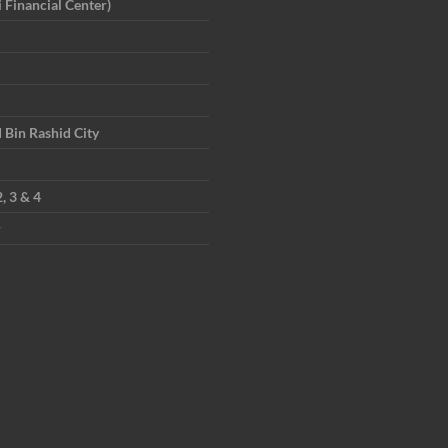
 Financial Center)
in Rashid City
, 3 & 4
r