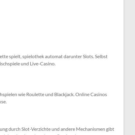
tte spielt, spielothek automat darunter Slots. Selbst
ischspiele und Live-Casino.
chspielen wie Roulette und Blackjack. Online Casinos
kse.
terung durch Slot-Verzichte und andere Mechanismen gibt