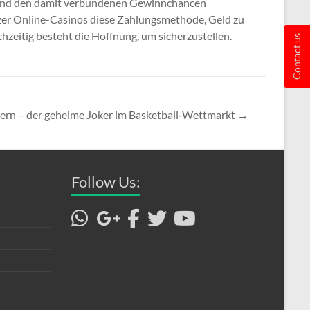
n und den damit verbundenen Gewinnchancen
izer Online-Casinos diese Zahlungsmethode, Geld zu
hzeitig besteht die Hoffnung, um sicherzustellen.
Contact us
lern – der geheime Joker im Basketball‑Wettmarkt
→
Follow Us: